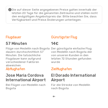
MDE
- BOG
Jetsmart Airlines
Direkt
BOG
- MDE
Die auf dieser Seite angegebenen Preise galten innerhalb der
letzten 20 Tage für die genannten Zeiträume und stellen nicht
den endgültigen Angebotspreis dar. Bitte beachten Sie, dass
Verfügbarkeit und Preise Änderungen unterliegen.
Flugdauer
Günstigster Flug
Hau
57 Minuten
14€
Jul
Flüge von Medellín nach Bogota
Der günstigste einfache Flug
Laut Suchanfragen unserer
dauern durchschnittlich 57
von Medellín nach Bogota der
Kund
Minuten. Die tatsächliche
von unseren Kunden in den
Haup
Flugdauer kann aufgrund
letzten 72 Stunden gefunden
Med
verschiedener Faktoren
wurde
Dur
abweichen.
Abflughafen
Zielflughafen
41
Der durchschnittliche Preis für
Jose Maria Cordova
El Dorado International
Flü
International Airport
Airport
betr
auf 
Bei Flügen von Medellín nach
Für die Strecke von Medellín
ber
Bogota
nach Bogota