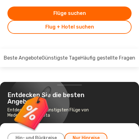
Flüge suchen
Flug + Hotel suchen
Beste Angebote
Günstigste Tage
Häufig gestellte Fragen
Entdecken Sie die besten
Angebote
Entdecken Sie die günstigsten Flüge von
Medellín nach Bogota
Hin- und Rückreise
Nur Hinreise