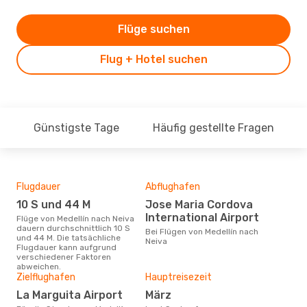
Flüge suchen
Flug + Hotel suchen
Günstigste Tage
Häufig gestellte Fragen
Flugdauer
Abflughafen
Dur
10 S und 44 M
Jose Maria Cordova
15
International Airport
Flüge von Medellín nach Neiva
Der durchschnittliche Preis für
dauern durchschnittlich 10 S
Flüg
Bei Flügen von Medellín nach
und 44 M. Die tatsächliche
betr
Neiva
Flugdauer kann aufgrund
wurd
verschiedener Faktoren
Mon
abweichen.
Zielflughafen
Hauptreisezeit
La Marguita Airport
März