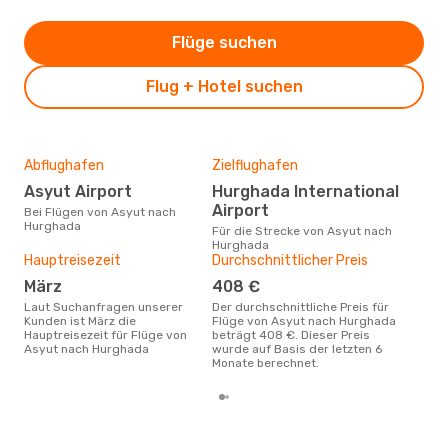
Flüge suchen
Flug + Hotel suchen
Abflughafen
Zielflughafen
Gün
Asyut Airport
Hurghada International
Jul
Airport
Bei Flügen von Asyut nach
Juli ist die beste Zeit um
Hurghada
gün
Für die Strecke von Asyut nach
Hur
Hurghada
Hauptreisezeit
Durchschnittlicher Preis
März
408 €
Laut Suchanfragen unserer
Der durchschnittliche Preis für
Kunden ist März die
Flüge von Asyut nach Hurghada
Hauptreisezeit für Flüge von
beträgt 408 €. Dieser Preis
Asyut nach Hurghada
wurde auf Basis der letzten 6
Monate berechnet.