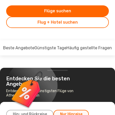
Flüge suchen
Flug + Hotel suchen
Beste Angebote
Günstigste Tage
Häufig gestellte Fragen
Entdecken Sie die besten
Angebote
Entdecken Sie die günstigsten Flüge von
Athen nach Amman
Hin- und Rückreise
Nur Hinreise