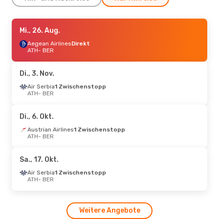
Do., 27. Aug.
Mi., 26. Aug.
- So., 30. Aug.
Aegean Airlines
Aegean Airlines
Direkt
Direkt
ATH
ATH
- BER
- BER
Aegean Airlines
Direkt
BER
- ATH
Di., 3. Nov.
Do., 10. Sept.
Air Serbia
1 Zwischenstopp
- So., 13. Sept.
ATH
- BER
Aegean Airlines
Direkt
ATH
- BER
Wizz Air
1 Zwischenstopp
Di., 6. Okt.
BER
- ATH
Austrian Airlines
1 Zwischenstopp
ATH
- BER
Sa., 17. Okt.
- Mi., 21. Okt.
Air Serbia
1 Zwischenstopp
Sa., 17. Okt.
ATH
- BER
Ryanair
Direkt
Air Serbia
1 Zwischenstopp
BER
- ATH
ATH
- BER
Mo., 2. Nov.
- Do., 5. Nov.
Weitere Angebote
Pegasus Airlines