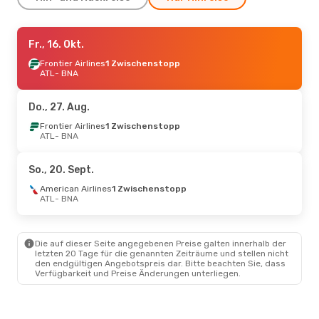
Do., 27. Aug.
Fr., 16. Okt.
- Di., 1. Sept.
Frontier Airlines
Frontier Airlines
1 Zwischenstopp
1 Zwischenstopp
ATL
ATL
- BNA
- BNA
Frontier Airlines
1 Zwischenstopp
BNA
- ATL
Do., 27. Aug.
Sa., 5. Sept.
Frontier Airlines
- So., 6. Sept.
1 Zwischenstopp
ATL
- BNA
American Airlines
1 Zwischenstopp
ATL
- BNA
So., 20. Sept.
Frontier Airlines
1 Zwischenstopp
BNA
- ATL
American Airlines
1 Zwischenstopp
ATL
- BNA
So., 20. Sept.
- Mo., 28. Sept.
American Airlines
Die auf dieser Seite angegebenen Preise galten innerhalb der
1 Zwischenstopp
letzten 20 Tage für die genannten Zeiträume und stellen nicht
ATL
- BNA
den endgültigen Angebotspreis dar. Bitte beachten Sie, dass
Frontier Airlines
1 Zwischenstopp
Verfügbarkeit und Preise Änderungen unterliegen.
BNA
- ATL