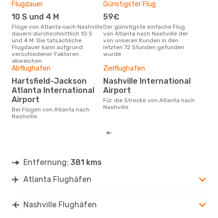
Flugdauer
Günstigster Flug
Hau
10 S und 4 M
59€
Jul
Flüge von Atlanta nach Nashville
Der günstigste einfache Flug
Laut Suchanfragen unserer
dauern durchschnittlich 10 S
von Atlanta nach Nashville der
Kund
und 4 M. Die tatsächliche
von unseren Kunden in den
Haup
Flugdauer kann aufgrund
letzten 72 Stunden gefunden
Atla
verschiedener Faktoren
wurde
abweichen.
Abflughafen
Zielflughafen
Gün
Hartsfield-Jackson
Nashville International
M
Atlanta International
Airport
Februar ist die beste Zeit um
Airport
Für die Strecke von Atlanta nach
gün
Nashville
Nash
Bei Flügen von Atlanta nach
Nashville
Entfernung:
381 kms
Atlanta Flughäfen
Nashville Flughäfen