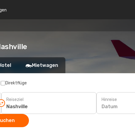
gen
ashville
Hotel
Mietwagen
p
Direktflüge
Reiseziel
Hinreise
Datum
suchen