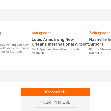
g
Abflughafen
Zielflughafen
Louis Armstrong New
Nashville International
Orleans International Airport
Airport
ville der von unseren
Bei Flügen von New Orleans nach
Für die Strecke von New Orleans nach
zten 72 Stunden
Nashville
Nashville
Wechselrate
1 EUR = 1.16 USD