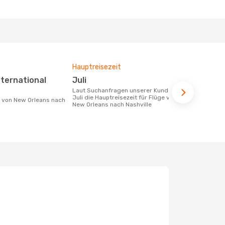
Hauptreisezeit
Fluggesell
Flugstreck
Juli
Spirit Ai
Laut Suchanfragen unserer Kunden ist
Juli die Hauptreisezeit für Flüge von
Fluggesellschaften die Flüge von New
New Orleans nach Nashville
Orleans nach