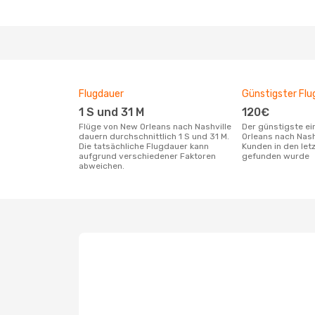
Flugdauer
Günstigster Flu
1 S und 31 M
120€
Flüge von New Orleans nach Nashville
Der günstigste einfache Flug von New
dauern durchschnittlich 1 S und 31 M.
Orleans nach Nash
Die tatsächliche Flugdauer kann
Kunden in den let
aufgrund verschiedener Faktoren
gefunden wurde
abweichen.