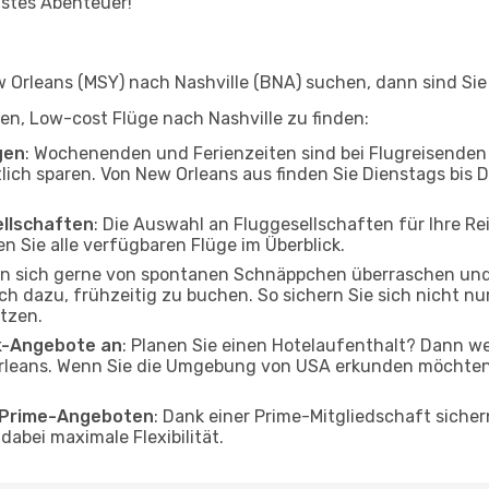
hstes Abenteuer!
Orleans (MSY) nach Nashville (BNA) suchen, dann sind Sie f
lfen, Low-cost Flüge nach Nashville zu finden:
gen
: Wochenenden und Ferienzeiten sind bei Flugreisenden b
tlich sparen. Von New Orleans aus finden Sie Dienstags bis 
ellschaften
: Die Auswahl an Fluggesellschaften für Ihre Re
n Sie alle verfügbaren Flüge im Überblick.
en sich gerne von spontanen Schnäppchen überraschen und
och dazu, frühzeitig zu buchen. So sichern Sie sich nicht n
tzen.
ak-Angebote an
: Planen Sie einen Hotelaufenthalt? Dann we
leans. Wenn Sie die Umgebung von USA erkunden möchten, f
o Prime-Angeboten
: Dank einer Prime-Mitgliedschaft sicher
abei maximale Flexibilität.