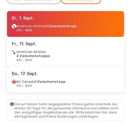
Sa., 29. Aug.
Di., 1. Sept.
- Mo., 31. Aug.
American Airlines
American Airlines
1 Zwischenstopp
1 Zwischenstopp
ATL
ATL
- NAS
- NAS
American Airlines
1 Zwischenstopp
NAS
- ATL
Fr., 11. Sept.
Fr., 11. Sept.
American Airlines
- Mi., 16. Sept.
2 Zwischenstopps
American Airlines
ATL
- NAS
2 Zwischenstopps
ATL
- NAS
American Airlines
1 Zwischenstopp
Do., 17. Sept.
NAS
- ATL
Air Canada
1 Zwischenstopp
ATL
- NAS
Die auf dieser Seite angegebenen Preise galten innerhalb der
letzten 20 Tage für die genannten Zeiträume und stellen nicht
den endgültigen Angebotspreis dar. Bitte beachten Sie, dass
Verfügbarkeit und Preise Änderungen unterliegen.