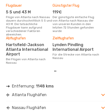
Flugdauer
Günstigster Flug
Hau
5 S und 43 M
119€
Jul
Flüge von Atlanta nach Nassau
Der günstigste einfache Flug
Laut Suchanfragen unserer
dauern durchschnittlich 5 S und
von Atlanta nach Nassau der
Kund
43 M. Die tatsächliche
von unseren Kunden in den
Haup
Flugdauer kann aufgrund
letzten 72 Stunden gefunden
Atl
verschiedener Faktoren
wurde
Dur
abweichen.
Abflughafen
Zielflughafen
4
Hartsfield-Jackson
Lynden Pindling
Der durchschnittliche Preis für
Atlanta International
International Airport
Flü
betr
Airport
Für die Strecke von Atlanta nach
wurd
Nassau
Bei Flügen von Atlanta nach
Mon
Nassau
Entfernung:
1148 kms
Atlanta Flughäfen
Nassau Flughäfen