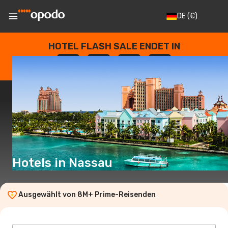
DE
(€)
HOTEL FLASH SALE ENDET IN
--
:
--
:
--
:
--
TAGE
STUNDEN
MINUTEN
SEKUNDEN
Hotels in Nassau
Ausgewählt von 8M+ Prime-Reisenden