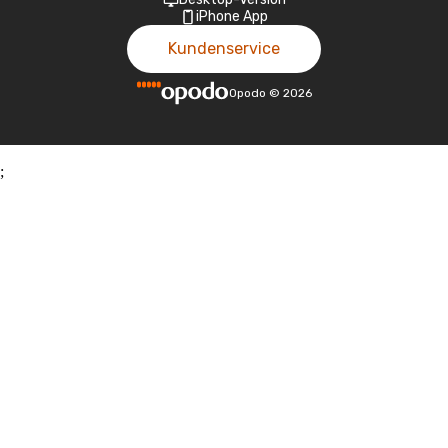
iPhone App
Kundenservice
Opodo
©
2026
;