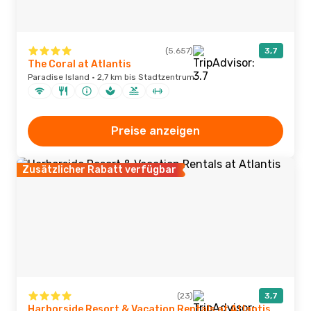
(5.657)
3,7
The Coral at Atlantis
Paradise Island · 2,7 km bis Stadtzentrum
Preise anzeigen
Zusätzlicher Rabatt verfügbar
(23)
3,7
Harborside Resort & Vacation Rentals at Atlantis