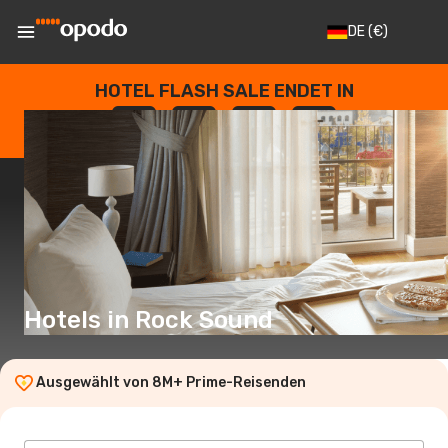
DE
(€)
HOTEL FLASH SALE ENDET IN
--
:
--
:
--
:
--
TAGE
STUNDEN
MINUTEN
SEKUNDEN
Hotels in Rock Sound
Ausgewählt von 8M+ Prime-Reisenden