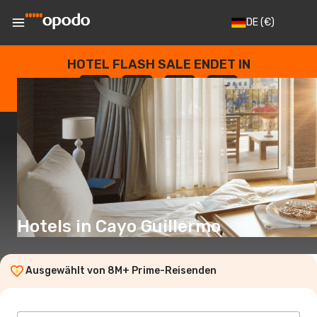
DE
(€)
HOTEL FLASH SALE ENDET IN
--
:
--
:
--
:
--
TAGE
STUNDEN
MINUTEN
SEKUNDEN
Hotels in Cayo Guillermo
Ausgewählt von 8M+ Prime-Reisenden