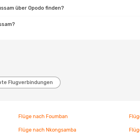
oussam über Opodo finden?
ussam?
bte Flugverbindungen
Flüge nach Foumban
Flü
Flüge nach Nkongsamba
Flü