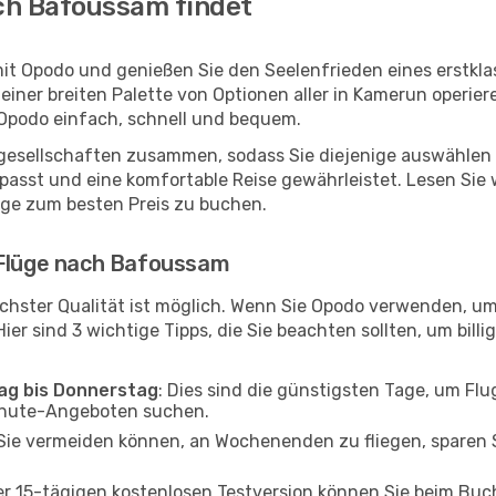
ch Bafoussam findet
it Opodo und genießen Sie den Seelenfrieden eines erstkl
 einer breiten Palette von Optionen aller in Kamerun operie
Opodo einfach, schnell und bequem.
ggesellschaften zusammen, sodass Sie diejenige auswählen 
st und eine komfortable Reise gewährleistet. Lesen Sie we
üge zum besten Preis zu buchen.
 Flüge nach Bafoussam
chster Qualität ist möglich. Wenn Sie Opodo verwenden, u
er sind 3 wichtige Tipps, die Sie beachten sollten, um billi
tag bis Donnerstag
: Dies sind die günstigsten Tage, um Fl
inute-Angeboten suchen.
Sie vermeiden können, an Wochenenden zu fliegen, sparen S
ner 15-tägigen kostenlosen Testversion können Sie beim Bu