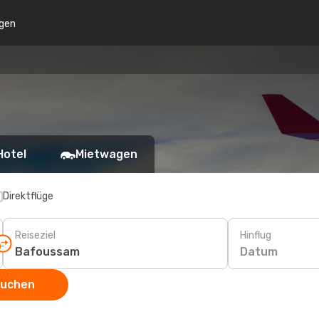
gen
Hotel
Mietwagen
Direktflüge
Reiseziel
Hinflug
Datum
suchen