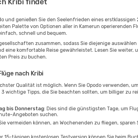
h Kribi findet
odo und genießen Sie den Seelenfrieden eines erstklassige
reiten Palette von Optionen aller in Kamerun operierenden F
 einfach, schnell und bequem.
ggesellschaften zusammen, sodass Sie diejenige auswählen 
d eine komfortable Reise gewährleistet. Lesen Sie weiter, 
ten Preis zu buchen.
lüge nach Kribi
chster Qualität ist möglich. Wenn Sie Opodo verwenden, um
 3 wichtige Tipps, die Sie beachten sollten, um billiger zu re
tag bis Donnerstag
: Dies sind die günstigsten Tage, um Fl
inute-Angeboten suchen.
Sie vermeiden können, an Wochenenden zu fliegen, sparen S
ner 15-tägigen kostenlosen Testversion können Sie beim Bu