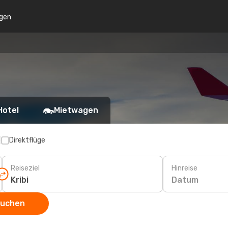
gen
Hotel
Mietwagen
p
Direktflüge
Reiseziel
Hinreise
Datum
suchen