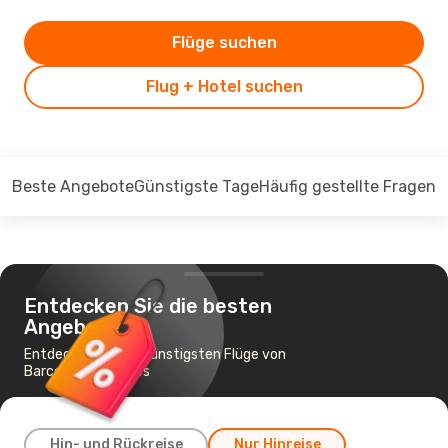
Flüge suchen
Flug + Hotel suchen
Beste Angebote
Günstigste Tage
Häufig gestellte Fragen
Entdecken Sie die besten
Angebote
Entdecken Sie die günstigsten Flüge von
Barcelona nach Fès
Hin- und Rückreise
Nur Hinreise