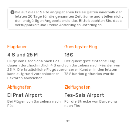
BCN
- FEZ
Iberia
Direkt
FEZ
- BCN
Die auf dieser Seite angegebenen Preise galten innerhalb der
letzten 20 Tage für die genannten Zeiträume und stellen nicht
den endgültigen Angebotspreis dar. Bitte beachten Sie, dass
Verfügbarkeit und Preise Änderungen unterliegen.
Flugdauer
Günstigster Flug
Hau
4 S und 25 M
13€
Jul
Flüge von Barcelona nach Fès
Der günstigste einfache Flug
Laut Suchanfragen unserer
dauern durchschnittlich 4 S und
von Barcelona nach Fès der von
Kund
25 M. Die tatsächliche Flugdauer
unseren Kunden in den letzten
Haup
kann aufgrund verschiedener
72 Stunden gefunden wurde
Bar
Faktoren abweichen.
Dur
11
Abflughafen
Zielflughafen
Der durchschnittliche Preis für
El Prat Airport
Fes-Sais Airport
Flü
Bei Flügen von Barcelona nach
Für die Strecke von Barcelona
betr
Fès
nach Fès
wurd
Mon