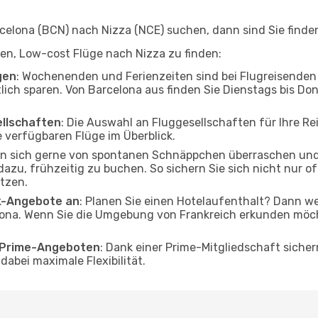
elona (BCN) nach Nizza (NCE) suchen, dann sind Sie finden 
lfen, Low-cost Flüge nach Nizza zu finden:
gen
: Wochenenden und Ferienzeiten sind bei Flugreisenden b
tlich sparen. Von Barcelona aus finden Sie Dienstags bis Do
ellschaften
: Die Auswahl an Fluggesellschaften für Ihre Re
 verfügbaren Flüge im Überblick.
en sich gerne von spontanen Schnäppchen überraschen und
 dazu, frühzeitig zu buchen. So sichern Sie sich nicht nur 
tzen.
ak-Angebote an
: Planen Sie einen Hotelaufenthalt? Dann we
ona. Wenn Sie die Umgebung von Frankreich erkunden möcht
o Prime-Angeboten
: Dank einer Prime-Mitgliedschaft sicher
abei maximale Flexibilität.