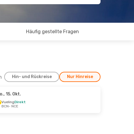
Häufig gestellte Fragen
h
Hin- und Rückreise
Nur Hinreise
o., 15. Okt.
t.
Vueling
Direkt
BCN
- NCE