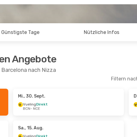
Günstigste Tage
Nützliche Infos
ten Angebote
n Barcelona nach Nizza
Filtern nac
Mi., 30. Sept.
D
t.
- Mo., 7. Sept.
Di., 20. Okt.
- Fr., 23. Ok
Vueling
Direkt
BCN
- NCE
rekt
Vueling
Direkt
BCN
- NCE
rekt
Vueling
Direkt
NCE
- BCN
Sa., 15. Aug.
Vueling
Direkt