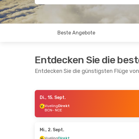
Beste Angebote
Entdecken Sie die bes
Entdecken Sie die günstigsten Flüge vo
Di., 15. Sept.
Di., 22. Sept.
- Mi., 23. Sept.
Do., 3. Sep
Vueling
Direkt
BCN
- NCE
Vueling
Direkt
Vueling
Di
BCN
- NCE
BCN
- NCE
Vueling
Direkt
Vueling
Di
NCE
- BCN
NCE
- BCN
Mi., 2. Sept.
Vueling
Direkt