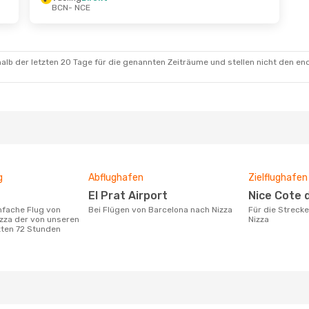
BCN
- NCE
t.
- Mi., 16. Sept.
Sa., 22. Aug.
- Mi., 26. A
rekt
Vueling
Direkt
BCN
- NCE
rekt
Vueling
Direkt
NCE
- BCN
alb der letzten 20 Tage für die genannten Zeiträume und stellen nicht den en
g
Abflughafen
Zielflughafen
El Prat Airport
Nice Cote 
Bei Flügen von Barcelona nach Nizza
Für die Strecke von Barcelona nach
zza der von unseren
Nizza
zten 72 Stunden