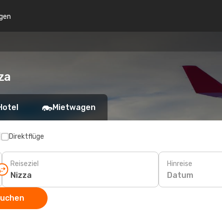
gen
za
Hotel
Mietwagen
p
Direktflüge
Reiseziel
Hinreise
Datum
suchen