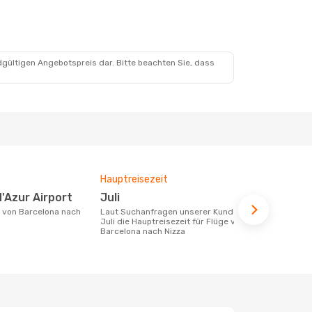
ug.
dgültigen Angebotspreis dar. Bitte beachten Sie, dass
Hauptreisezeit
Fluggesell
Flugstreck
d'Azur Airport
Juli
Vueling,
Laut Suchanfragen unserer Kunden ist
Juli die Hauptreisezeit für Flüge von
Fluggesellschaften die Flüge von
Barcelona nach Nizza
Barcelona n