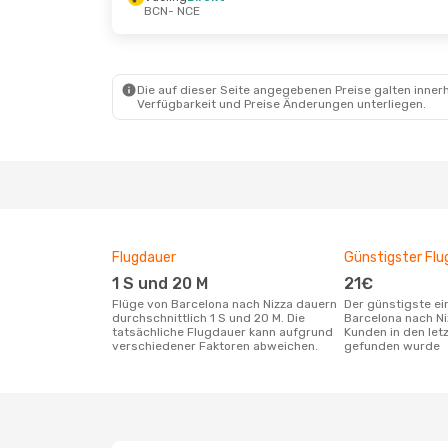
BCN
- NCE
Di., 6. Okt.
- Do., 8. Okt.
Fr., 11. Sep
Vueling
Direkt
Vueling
Di
BCN
- NCE
BCN
- NCE
Vueling
Direkt
Vueling
Di
NCE
- BCN
NCE
- BCN
Die auf dieser Seite angegebenen Preise galten innerh
Verfügbarkeit und Preise Änderungen unterliegen.
Flugdauer
Günstigster Flu
1 S und 20 M
21€
Flüge von Barcelona nach Nizza dauern
Der günstigste einfache Flug von
durchschnittlich 1 S und 20 M. Die
Barcelona nach Ni
tatsächliche Flugdauer kann aufgrund
Kunden in den let
verschiedener Faktoren abweichen.
gefunden wurde