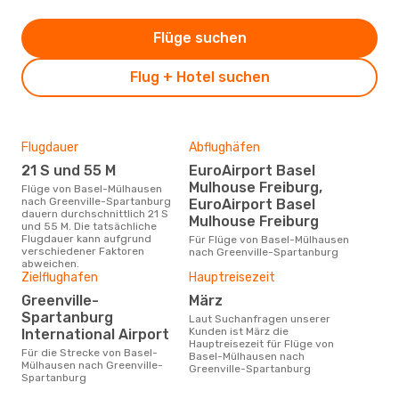
Flüge suchen
Flug + Hotel suchen
Flugdauer
Abflughäfen
Dur
21 S und 55 M
EuroAirport Basel
13
Mulhouse Freiburg,
Flüge von Basel-Mülhausen
Der durchschnittliche Preis für
nach Greenville-Spartanburg
Flü
EuroAirport Basel
dauern durchschnittlich 21 S
nac
Mulhouse Freiburg
und 55 M. Die tatsächliche
betr
Flugdauer kann aufgrund
wurd
Für Flüge von Basel-Mülhausen
verschiedener Faktoren
Mon
nach Greenville-Spartanburg
abweichen.
Zielflughafen
Hauptreisezeit
Greenville-
März
Spartanburg
Laut Suchanfragen unserer
Kunden ist März die
International Airport
Hauptreisezeit für Flüge von
Für die Strecke von Basel-
Basel-Mülhausen nach
Mülhausen nach Greenville-
Greenville-Spartanburg
Spartanburg