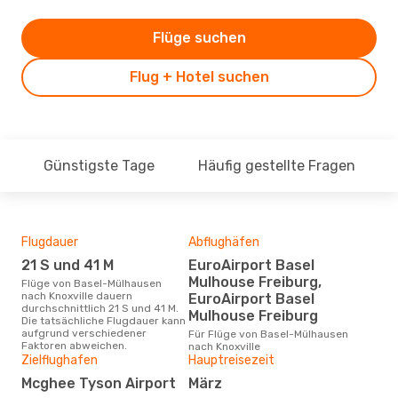
Flüge suchen
Flug + Hotel suchen
Günstigste Tage
Häufig gestellte Fragen
Flugdauer
Abflughäfen
Dur
21 S und 41 M
EuroAirport Basel
11
Mulhouse Freiburg,
Flüge von Basel-Mülhausen
Der durchschnittliche Preis für
nach Knoxville dauern
Flü
EuroAirport Basel
durchschnittlich 21 S und 41 M.
nach
Mulhouse Freiburg
Die tatsächliche Flugdauer kann
Dies
aufgrund verschiedener
der 
Für Flüge von Basel-Mülhausen
Faktoren abweichen.
nach Knoxville
Zielflughafen
Hauptreisezeit
Mcghee Tyson Airport
März