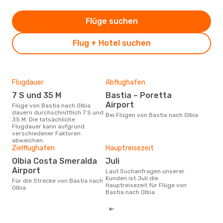
Flüge suchen
Flug + Hotel suchen
Flugdauer
Abflughafen
Dur
7 S und 35 M
Bastia – Poretta
4
Airport
Flüge von Bastia nach Olbia
Der durchschnittliche Preis für
dauern durchschnittlich 7 S und
Flüg
Bei Flügen von Bastia nach Olbia
35 M. Die tatsächliche
betr
Flugdauer kann aufgrund
wurd
verschiedener Faktoren
Mon
abweichen.
Zielflughafen
Hauptreisezeit
Olbia Costa Smeralda
Juli
Airport
Laut Suchanfragen unserer
Kunden ist Juli die
Für die Strecke von Bastia nach
Hauptreisezeit für Flüge von
Olbia
Bastia nach Olbia