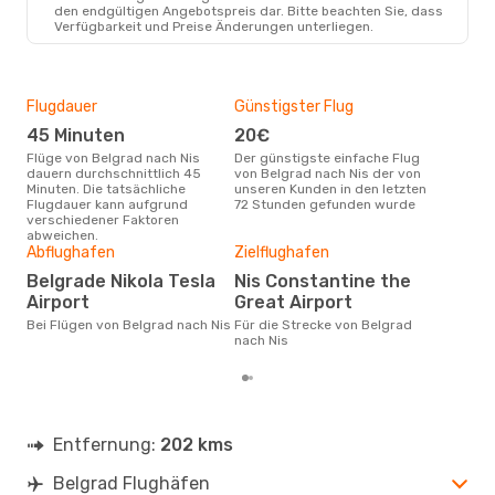
den endgültigen Angebotspreis dar. Bitte beachten Sie, dass
Verfügbarkeit und Preise Änderungen unterliegen.
Flugdauer
Günstigster Flug
Hau
45 Minuten
20€
Jul
Flüge von Belgrad nach Nis
Der günstigste einfache Flug
Laut Suchanfragen unserer
dauern durchschnittlich 45
von Belgrad nach Nis der von
Kund
Minuten. Die tatsächliche
unseren Kunden in den letzten
Haup
Flugdauer kann aufgrund
72 Stunden gefunden wurde
Bel
verschiedener Faktoren
Dur
abweichen.
73
Abflughafen
Zielflughafen
Der durchschnittliche Preis für
Belgrade Nikola Tesla
Nis Constantine the
Flü
Airport
Great Airport
betr
auf 
Bei Flügen von Belgrad nach Nis
Für die Strecke von Belgrad
ber
nach Nis
Entfernung:
202 kms
Belgrad Flughäfen