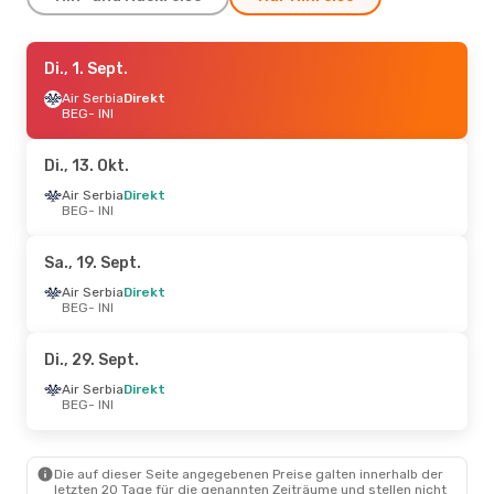
Di., 1. Sept.
Di., 1. Sept.
- So., 6. Sept.
Air Serbia
Air Serbia
Direkt
Direkt
BEG
BEG
- INI
- INI
Air Serbia
Direkt
INI
- BEG
Di., 13. Okt.
Air Serbia
Direkt
BEG
- INI
Sa., 19. Sept.
Air Serbia
Direkt
BEG
- INI
Di., 29. Sept.
Air Serbia
Direkt
BEG
- INI
Die auf dieser Seite angegebenen Preise galten innerhalb der
letzten 20 Tage für die genannten Zeiträume und stellen nicht