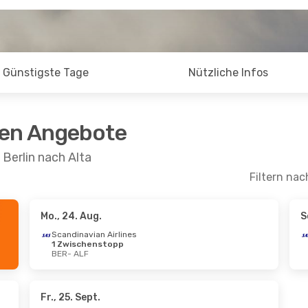
Günstigste Tage
Nützliche Infos
ten Angebote
Berlin nach Alta
Filtern nac
Mo., 24. Aug.
S
kt.
- Di., 13. Okt.
Di., 13. Okt.
- So., 
Scandinavian Airlines
1 Zwischenstopp
navian Airlines
Scandinavian Airli
BER
- ALF
schenstopps
2 Zwischenstop
ALF
BER
- ALF
navian Airlines
Scandinavian Airli
schenstopps
2 Zwischenstop
BER
ALF
- BER
Fr., 25. Sept.