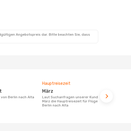
dgültigen Angebotspreis dar. Bitte beachten Sie, dass
Hauptreisezeit
Durchschnit
t
März
348 €
e von Berlin nach Alta
Laut Suchanfragen unserer Kunden ist
Der durchschnittliche Preis für Flüge
März die Hauptreisezeit für Flüge von
von Berlin n
Berlin nach Alta
Dieser Preis
6 Monate be