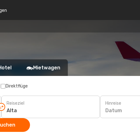
gen
Hotel
Mietwagen
p
Direktflüge
Reiseziel
Hinreise
Datum
suchen