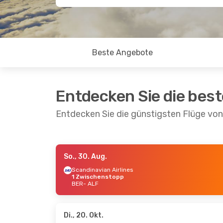
Beste Angebote
Entdecken Sie die bes
Entdecken Sie die günstigsten Flüge von 
So., 30. Aug.
So., 30. Aug.
- Sa., 5. Sept.
Di., 6. O
Scandinavian Airlines
1 Zwischenstopp
Scandinavian Airlines
Scandi
BER
- ALF
1 Zwischenstopp
2 Zwi
BER
- ALF
BER
- 
Scandinavian Airlines
Scandi
1 Zwischenstopp
2 Zwi
ALF
- BER
ALF
- 
Di., 20. Okt.