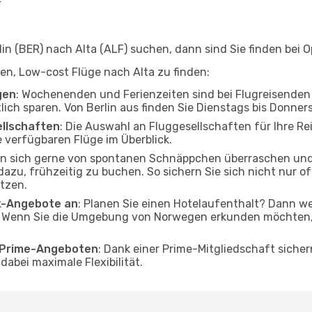
n (BER) nach Alta (ALF) suchen, dann sind Sie finden bei O
lfen, Low-cost Flüge nach Alta zu finden:
gen
: Wochenenden und Ferienzeiten sind bei Flugreisenden b
tlich sparen. Von Berlin aus finden Sie Dienstags bis Donner
ellschaften
: Die Auswahl an Fluggesellschaften für Ihre Rei
 verfügbaren Flüge im Überblick.
en sich gerne von spontanen Schnäppchen überraschen und
 dazu, frühzeitig zu buchen. So sichern Sie sich nicht nur 
tzen.
ak-Angebote an
: Planen Sie einen Hotelaufenthalt? Dann we
. Wenn Sie die Umgebung von Norwegen erkunden möchten, f
o Prime-Angeboten
: Dank einer Prime-Mitgliedschaft sicher
abei maximale Flexibilität.