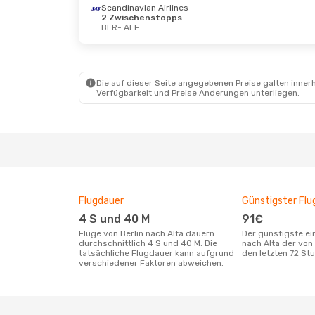
Scandinavian Airlines
2 Zwischenstopps
BER
- ALF
Mi., 9. Sept.
- Mi., 16. Sept.
Mo., 17.
Scandinavian Airlines
Norweg
2 Zwischenstopps
1 Zwi
BER
- ALF
BER
- 
Scandinavian Airlines
Scandi
Die auf dieser Seite angegebenen Preise galten innerh
2 Zwischenstopps
2 Zwi
Verfügbarkeit und Preise Änderungen unterliegen.
ALF
- BER
ALF
- 
Flugdauer
Günstigster Flu
4 S und 40 M
91€
Flüge von Berlin nach Alta dauern
Der günstigste einfache Flug von Berlin
durchschnittlich 4 S und 40 M. Die
nach Alta der von
tatsächliche Flugdauer kann aufgrund
den letzten 72 S
verschiedener Faktoren abweichen.