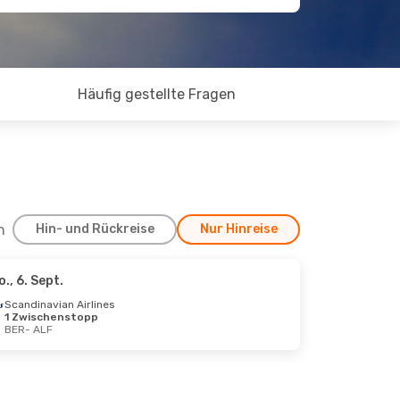
Häufig gestellte Fragen
h
Hin- und Rückreise
Nur Hinreise
o., 6. Sept.
18. Okt.
Scandinavian Airlines
1 Zwischenstopp
nes
BER
- ALF
ps
nes
ps