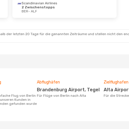
Scandinavian Airlines
2 Zwischenstopps
BER
- ALF
 Aug.
- Mo., 24. Aug.
ian Air Shuttle
schenstopp
ALF
navian Airlines
alb der letzten 20 Tage für die genannten Zeiträume und stellen nicht den en
schenstopps
BER
g
Abflughäfen
Zielflughafen
Brandenburg Airport, Tegel
Alta Airpor
Für Flüge von Berlin nach Alta
Für die Streck
 unseren Kunden in
tunden gefunden wurde