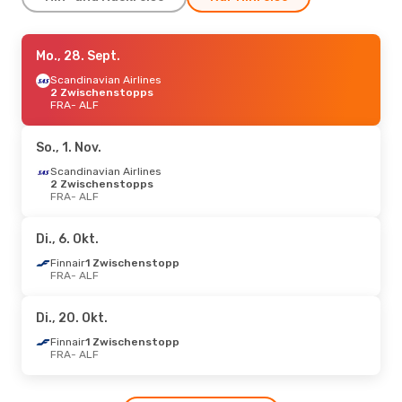
Mo., 2. Nov.
Mo., 28. Sept.
- Do., 5. Nov.
Scandinavian Airlines
Scandinavian Airlines
2 Zwischenstopps
2 Zwischenstopps
FRA
FRA
- ALF
- ALF
Scandinavian Airlines
2 Zwischenstopps
ALF
- FRA
So., 1. Nov.
Scandinavian Airlines
Do., 24. Sept.
2 Zwischenstopps
- Mi., 30. Sept.
FRA
- ALF
Lufthansa
1 Zwischenstopp
FRA
- ALF
Scandinavian Airlines
Di., 6. Okt.
1 Zwischenstopp
ALF
- FRA
Finnair
1 Zwischenstopp
FRA
- ALF
Di., 25. Aug.
- Mo., 31. Aug.
Di., 20. Okt.
Lufthansa
1 Zwischenstopp
FRA
- ALF
Finnair
1 Zwischenstopp
Scandinavian Airlines
FRA
- ALF
1 Zwischenstopp
ALF
- FRA