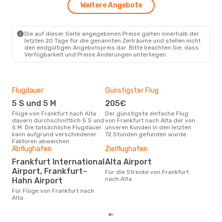
Weitere Angebote
Di., 8. Sept.
- Fr., 18. Sept.
Lufthansa
1 Zwischenstopp
FRA
- ALF
Die auf dieser Seite angegebenen Preise galten innerhalb der
Scandinavian Airlines
letzten 20 Tage für die genannten Zeiträume und stellen nicht
1 Zwischenstopp
den endgültigen Angebotspreis dar. Bitte beachten Sie, dass
ALF
- FRA
Verfügbarkeit und Preise Änderungen unterliegen.
Flugdauer
Günstigster Flug
Hau
5 S und 5 M
205€
M
Flüge von Frankfurt nach Alta
Der günstigste einfache Flug
Laut Suchanfragen unserer
dauern durchschnittlich 5 S und
von Frankfurt nach Alta der von
Kund
5 M. Die tatsächliche Flugdauer
unseren Kunden in den letzten
Haup
kann aufgrund verschiedener
72 Stunden gefunden wurde
Fran
Faktoren abweichen.
Dur
Abflughäfen
Zielflughafen
5
Frankfurt International
Alta Airport
Der durchschnittliche Preis für
Airport, Frankfurt–
Für die Strecke von Frankfurt
Flüg
nach Alta
Hahn Airport
betr
wurd
Für Flüge von Frankfurt nach
Mon
Alta