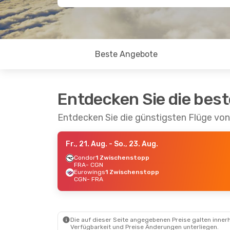
Beste Angebote
Entdecken Sie die bes
Entdecken Sie die günstigsten Flüge von
Fr., 21. Aug.
- So., 23. Aug.
Condor
1 Zwischenstopp
FRA
- CGN
Eurowings
1 Zwischenstopp
CGN
- FRA
Die auf dieser Seite angegebenen Preise galten innerh
Verfügbarkeit und Preise Änderungen unterliegen.