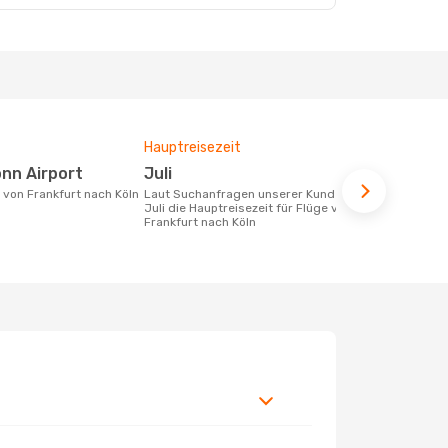
Hauptreisezeit
Durchschnit
onn Airport
Juli
311 €
e von Frankfurt nach Köln
Laut Suchanfragen unserer Kunden ist
Der durchschnittliche Preis für Flüge
Juli die Hauptreisezeit für Flüge von
von Frankfur
Frankfurt nach Köln
Dieser Preis
6 Monate be