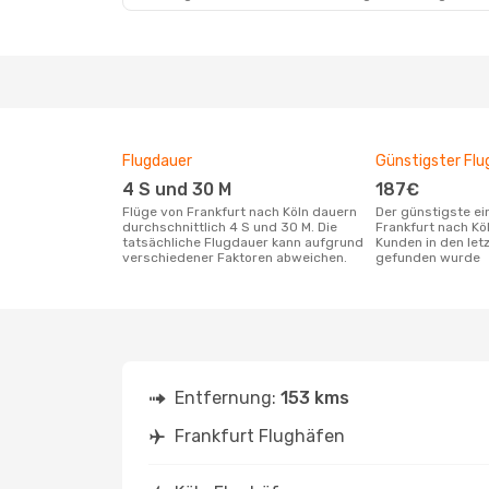
Flugdauer
Günstigster Flu
4 S und 30 M
187€
Flüge von Frankfurt nach Köln dauern
Der günstigste einfache Flug von
durchschnittlich 4 S und 30 M. Die
Frankfurt nach Kö
tatsächliche Flugdauer kann aufgrund
Kunden in den let
verschiedener Faktoren abweichen.
gefunden wurde
Entfernung:
153 kms
Frankfurt Flughäfen