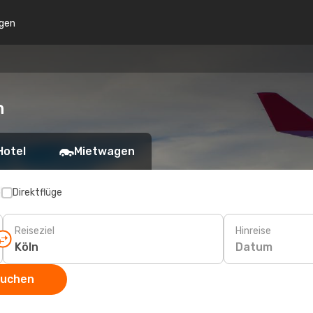
gen
n
Hotel
Mietwagen
p
Direktflüge
Reiseziel
Hinreise
Datum
suchen