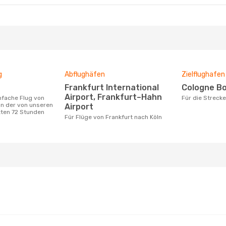
g
Abflughäfen
Zielflughafen
Frankfurt International
Cologne B
Airport, Frankfurt–Hahn
Für die Streck
ln der von unseren
Airport
zten 72 Stunden
Für Flüge von Frankfurt nach Köln