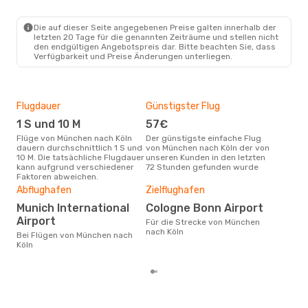
MUC
- CGN
Lufthansa
Direkt
CGN
- MUC
Die auf dieser Seite angegebenen Preise galten innerhalb der
letzten 20 Tage für die genannten Zeiträume und stellen nicht
den endgültigen Angebotspreis dar. Bitte beachten Sie, dass
Verfügbarkeit und Preise Änderungen unterliegen.
Flugdauer
Günstigster Flug
Hau
1 S und 10 M
57€
Jul
Flüge von München nach Köln
Der günstigste einfache Flug
Laut Suchanfragen unserer
dauern durchschnittlich 1 S und
von München nach Köln der von
Kund
10 M. Die tatsächliche Flugdauer
unseren Kunden in den letzten
Haup
kann aufgrund verschiedener
72 Stunden gefunden wurde
Mün
Faktoren abweichen.
Dur
Abflughafen
Zielflughafen
15
Munich International
Cologne Bonn Airport
Der durchschnittliche Preis für
Flü
Airport
Für die Strecke von München
betr
nach Köln
Bei Flügen von München nach
wurd
Köln
Mon