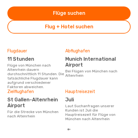
Flüge suchen
Flug + Hotel suchen
Flugdauer
Abflughafen
Dur
11 Stunden
Munich International
8
Airport
Flüge von München nach
Der durchschnittliche Preis für
Altenrhein dauern
Flü
Bei Flügen von München nach
durchschnittlich 11 Stunden. Die
Alte
Altenrhein
tatsächliche Flugdauer kann
Prei
aufgrund verschiedener
letz
Faktoren abweichen.
Zielflughafen
Hauptreisezeit
St Gallen-Altenrhein
Juli
Airport
Laut Suchanfragen unserer
Kunden ist Juli die
Für die Strecke von München
Hauptreisezeit für Flüge von
nach Altenrhein
München nach Altenrhein