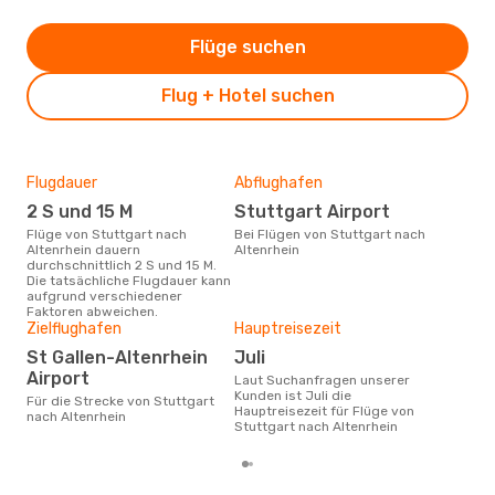
Flüge suchen
Flug + Hotel suchen
Flugdauer
Abflughafen
Dur
2 S und 15 M
Stuttgart Airport
8
Flüge von Stuttgart nach
Bei Flügen von Stuttgart nach
Der durchschnittliche Preis für
Altenrhein dauern
Altenrhein
Flü
durchschnittlich 2 S und 15 M.
Alte
Die tatsächliche Flugdauer kann
Prei
aufgrund verschiedener
letz
Faktoren abweichen.
Zielflughafen
Hauptreisezeit
St Gallen-Altenrhein
Juli
Airport
Laut Suchanfragen unserer
Kunden ist Juli die
Für die Strecke von Stuttgart
Hauptreisezeit für Flüge von
nach Altenrhein
Stuttgart nach Altenrhein