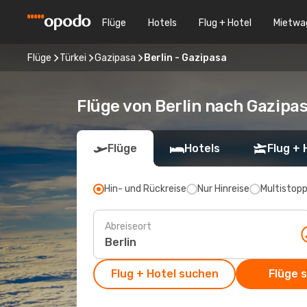
Flüge
Hotels
Flug + Hotel
Mietwa
Flüge
Türkei
Gazipasa
Berlin - Gazipasa
Flüge von Berlin nach Gazipa
Flüge
Hotels
Flug + 
Hin- und Rückreise
Nur Hinreise
Multistop
Abreiseort
Flug + Hotel suchen
Flüge 