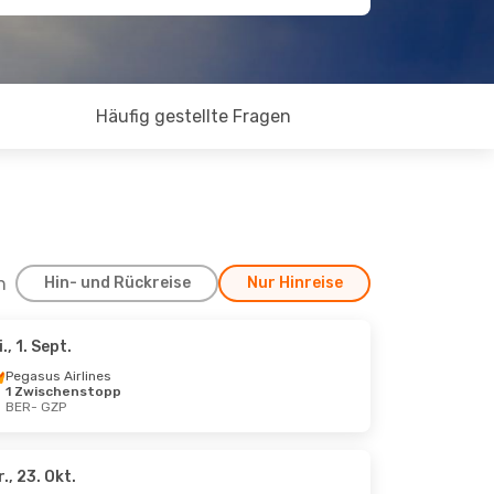
Häufig gestellte Fragen
h
Hin- und Rückreise
Nur Hinreise
i., 1. Sept.
., 28. Sept.
Pegasus Airlines
1 Zwischenstopp
BER
- GZP
r., 23. Okt.