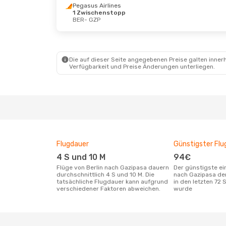
Pegasus Airlines
1 Zwischenstopp
BER
- GZP
Mo., 12. Okt.
- Mo., 19. Okt.
Di., 8. 
Turkish Airlines
Pegasu
1 Zwischenstopp
1 Zwi
BER
- GZP
BER
- 
Turkish Airlines
Norweg
Die auf dieser Seite angegebenen Preise galten innerh
1 Zwischenstopp
1 Zwi
Verfügbarkeit und Preise Änderungen unterliegen.
GZP
- BER
GZP
- 
Flugdauer
Günstigster Flu
4 S und 10 M
94€
Flüge von Berlin nach Gazipasa dauern
Der günstigste einfache Flug von Berlin
durchschnittlich 4 S und 10 M. Die
nach Gazipasa de
tatsächliche Flugdauer kann aufgrund
in den letzten 72
verschiedener Faktoren abweichen.
wurde