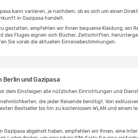
pasa kann variieren, je nachdem, ob es sich um einen Direkt
kunft in Gazipasa handelt.
u gestalten, empfehlen wir Ihnen bequeme Kleidung, ein R
des Fluges eignen sich Bücher, Zeitschriften, herunterge
en Sie vorab die aktuellen Einreisebestimmungen.
 Berlin und Gazipasa
vor dem Einsteigen alle nützlichen Einrichtungen und Diens
Annehmlichkeiten, die jeder Reisende benötigt. Von exklus
esten Bestseller bis hin zu kostenlosem WLAN und einem lec
in Gazipasa abgeholt haben, empfehlen wir Ihnen, eine Int
n Laden finden, um eine lokale SIM-Karte für eine einfache