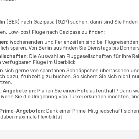
n (BER) nach Gazipasa (GZP) suchen, dann sind Sie finden 
lfen, Low-cost Flüge nach Gazipasa zu finden:
gen
: Wochenenden und Ferienzeiten sind bei Flugreisenden b
tlich sparen. Von Berlin aus finden Sie Dienstags bis Donner
ellschaften
: Die Auswahl an Fluggesellschaften für Ihre Rei
 verfügbaren Flüge im Überblick.
en sich gerne von spontanen Schnäppchen überraschen un
och dazu, frühzeitig zu buchen. So sichern Sie sich nicht n
tzen.
ak-Angebote an
: Planen Sie einen Hotelaufenthalt? Dann we
. Wenn Sie die Umgebung von Türkei erkunden möchten, find
o Prime-Angeboten
: Dank einer Prime-Mitgliedschaft sicher
abei maximale Flexibilität.