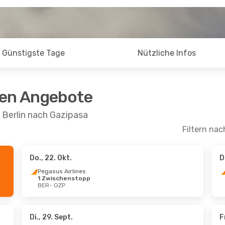
Günstigste Tage
Nützliche Infos
ten Angebote
 Berlin nach Gazipasa
Filtern nac
Do., 22. Okt.
D
kt.
- Do., 8. Okt.
Mo., 21. Sept.
- Mo
Pegasus Airlines
1 Zwischenstopp
s Airlines
Turkish Airlines
BER
- GZP
schenstopp
1 Zwischenstopp
GZP
BER
- GZP
s Airlines
Turkish Airlines
schenstopp
1 Zwischenstopp
BER
GZP
- BER
Di., 29. Sept.
F