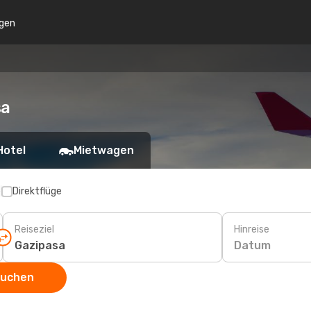
gen
sa
Hotel
Mietwagen
p
Direktflüge
Reiseziel
Hinreise
Datum
suchen