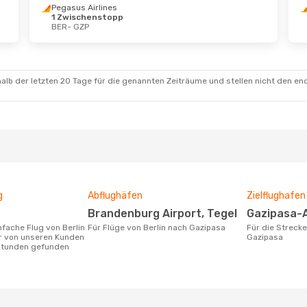
Pegasus Airlines
1 Zwischenstopp
BER
- GZP
Sept.
- Di., 15. Sept.
Sa., 24. Okt.
- So.,
s Airlines
Pegasus Airlines
schenstopp
1 Zwischenstopp
GZP
BER
- GZP
ian Air Shuttle
Pegasus Airlines
alb der letzten 20 Tage für die genannten Zeiträume und stellen nicht den en
schenstopp
1 Zwischenstopp
BER
GZP
- BER
g
Abflughäfen
Zielflughafen
Brandenburg Airport, Tegel
Gazipasa-
Für Flüge von Berlin nach Gazipasa
Für die Strecke von Berlin nach
r von unseren Kunden
Gazipasa
 Stunden gefunden