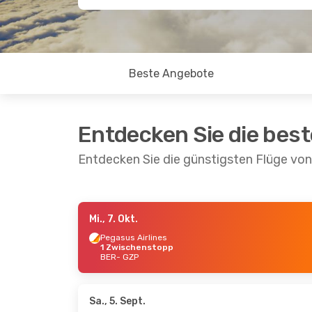
Beste Angebote
Entdecken Sie die bes
Entdecken Sie die günstigsten Flüge von
Mi., 7. Okt.
Sa., 29. Aug.
- Sa., 5. Sept.
Mi., 7. O
Pegasus Airlines
1 Zwischenstopp
Pegasus Airlines
Pegasu
BER
- GZP
1 Zwischenstopp
1 Zwi
BER
- GZP
BER
- 
Norwegian Air Shuttle
Pegasu
1 Zwischenstopp
1 Zwi
GZP
- BER
GZP
- 
Sa., 5. Sept.