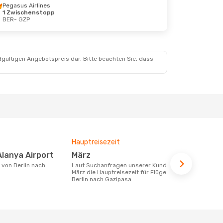
Pegasus Airlines
1 Zwischenstopp
BER
- GZP
 1. Nov.
dgültigen Angebotspreis dar. Bitte beachten Sie, dass
Hauptreisezeit
Fluggesell
Flugstreck
Alanya Airport
März
Corendo
Laut Suchanfragen unserer Kunden ist
März die Hauptreisezeit für Flüge von
Fluggesellschaften die Flüge von Berlin
Berlin nach Gazipasa
nach Gazipa