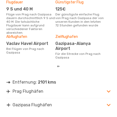
Flugdauer
Günstigster Flug
Hau
Sa., 3. Okt.
- Mi., 14. Okt.
9 S und 40 M
125€
M
Turkish Airlines
1 Zwischenstopp
Flüge von Prag nach Gazipasa
Der günstigste einfache Flug
Laut Suchanfragen unserer
PRG
- GZP
dauern durchschnittlich 9 S und
von Prag nach Gazipasa der von
Kund
Turkish Airlines
1 Zwischenstopp
40 M. Die tatsächliche
unseren Kunden in den letzten
Haup
GZP
- PRG
Flugdauer kann aufgrund
72 Stunden gefunden wurde
Pra
verschiedener Faktoren
abweichen.
Gün
Abflughafen
Zielflughafen
O
Vaclav Havel Airport
Gazipasa-Alanya
Dezember ist die beste Zeit um
Airport
Bei Flügen von Prag nach
gün
Gazipasa
Für die Strecke von Prag nach
Gaz
Gazipasa
Entfernung:
2101 kms
Prag Flughäfen
Gazipasa Flughäfen