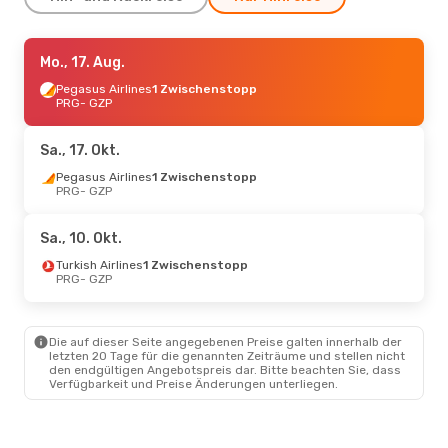
Fr., 16. Okt.
Mo., 17. Aug.
- Sa., 24. Okt.
Turkish Airlines
Pegasus Airlines
1 Zwischenstopp
1 Zwischenstopp
PRG
PRG
- GZP
- GZP
Turkish Airlines
1 Zwischenstopp
GZP
- PRG
Sa., 17. Okt.
Di., 1. Sept.
Pegasus Airlines
- Mo., 7. Sept.
1 Zwischenstopp
PRG
- GZP
Pegasus Airlines
1 Zwischenstopp
PRG
- GZP
Sa., 10. Okt.
Pegasus Airlines
1 Zwischenstopp
Turkish Airlines
1 Zwischenstopp
GZP
- PRG
PRG
- GZP
Do., 20. Aug.
- Mi., 26. Aug.
Die auf dieser Seite angegebenen Preise galten innerhalb der
Pegasus Airlines
letzten 20 Tage für die genannten Zeiträume und stellen nicht
1 Zwischenstopp
den endgültigen Angebotspreis dar. Bitte beachten Sie, dass
PRG
- GZP
Verfügbarkeit und Preise Änderungen unterliegen.
Pegasus Airlines
1 Zwischenstopp
GZP
- PRG