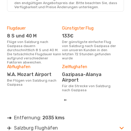
den endgültigen Angebotspreis dar. Bitte beachten Sie, dass
Verfügbarkeit und Preise Änderungen unterliegen.
Di., 18. Aug.
- Mi., 26. Aug.
Turkish Airlines
1 Zwischenstopp
Flugdauer
Günstigster Flug
Hau
SZG
- GZP
Turkish Airlines
8 S und 40 M
133€
M
1 Zwischenstopp
Flüge von Salzburg nach
GZP
- SZG
Der günstigste einfache Flug
Laut Suchanfragen unserer
Gazipasa dauern
von Salzburg nach Gazipasa der
Kund
durchschnittlich 8 S und 40 M.
von unseren Kunden in den
Haup
Die tatsächliche Flugdauer kann
letzten 72 Stunden gefunden
Sal
aufgrund verschiedener
wurde
Faktoren abweichen.
Gün
Abflughafen
Zielflughafen
Ju
W.A. Mozart Airport
Gazipasa-Alanya
März ist die beste Zeit um
Airport
Bei Flügen von Salzburg nach
gün
Gazipasa
Für die Strecke von Salzburg
nac
nach Gazipasa
Entfernung:
2035 kms
Salzburg Flughäfen