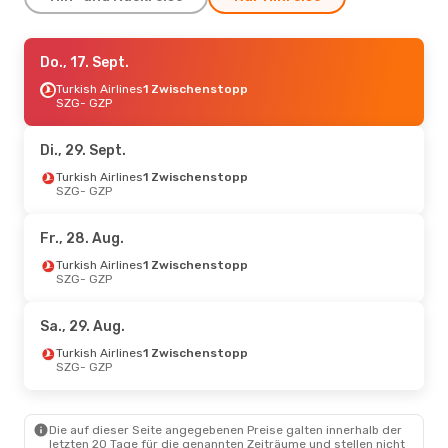
So., 30. Aug.
Do., 17. Sept.
- Sa., 5. Sept.
Turkish Airlines
Turkish Airlines
1 Zwischenstopp
1 Zwischenstopp
SZG
- GZP
SZG
- GZP
Turkish Airlines
1 Zwischenstopp
Di., 29. Sept.
GZP
- SZG
Turkish Airlines
1 Zwischenstopp
SZG
- GZP
Sa., 17. Okt.
- Sa., 24. Okt.
Turkish Airlines
Fr., 28. Aug.
1 Zwischenstopp
SZG
- GZP
Turkish Airlines
1 Zwischenstopp
Turkish Airlines
SZG
- GZP
1 Zwischenstopp
GZP
- SZG
Sa., 29. Aug.
Mo., 14. Sept.
- So., 20. Sept.
Turkish Airlines
1 Zwischenstopp
SZG
- GZP
Turkish Airlines
1 Zwischenstopp
SZG
- GZP
Turkish Airlines
Die auf dieser Seite angegebenen Preise galten innerhalb der
1 Zwischenstopp
letzten 20 Tage für die genannten Zeiträume und stellen nicht
GZP
- SZG