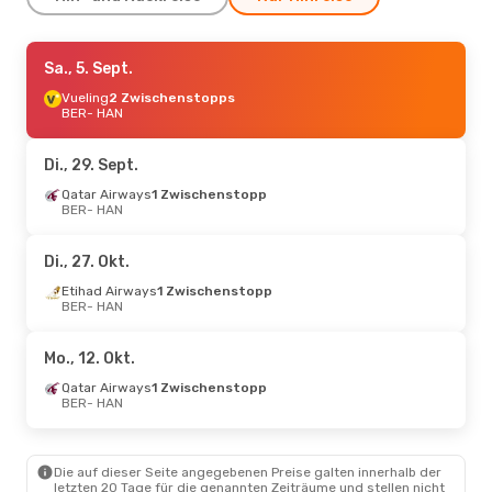
Sa., 12. Sept.
Sa., 5. Sept.
- Mo., 14. Sept.
Austrian Airlines
Vueling
2 Zwischenstopps
2 Zwischenstopps
BER
BER
- HAN
- HAN
Swiss International Air Lines
2 Zwischenstopps
HAN
- BER
Di., 29. Sept.
Qatar Airways
1 Zwischenstopp
Mo., 26. Okt.
BER
- HAN
- Fr., 30. Okt.
Etihad Airways
1 Zwischenstopp
BER
- HAN
Di., 27. Okt.
Turkish Airlines
1 Zwischenstopp
HAN
- BER
Etihad Airways
1 Zwischenstopp
BER
- HAN
Di., 22. Sept.
- Di., 29. Sept.
Mo., 12. Okt.
Turkish Airlines
1 Zwischenstopp
BER
- HAN
Qatar Airways
1 Zwischenstopp
Turkish Airlines
1 Zwischenstopp
BER
- HAN
HAN
- BER
So., 4. Okt.
- Mo., 12. Okt.
Die auf dieser Seite angegebenen Preise galten innerhalb der
letzten 20 Tage für die genannten Zeiträume und stellen nicht