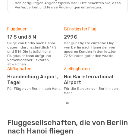
Turkish Airlines
1 Zwischenstopp
den endgültigen Angebotspreis dar. Bitte beachten Sie, dass
BER
- HAN
Verfügbarkeit und Preise Änderungen unterliegen.
Turkish Airlines
1 Zwischenstopp
HAN
- BER
Flugdauer
Günstigster Flug
Hau
17 S und 5 M
299€
Jul
Flüge von Berlin nach Hanoi
Der günstigste einfache Flug
Laut Suchanfragen unserer
dauern durchschnittlich 17 S
von Berlin nach Hanoi der von
Kund
und 5 M. Die tatsächliche
unseren Kunden in den letzten
Haup
Flugdauer kann aufgrund
72 Stunden gefunden wurde
Berl
verschiedener Faktoren
abweichen.
Gün
Abflughäfen
Zielflughafen
M
Brandenburg Airport,
Noi Bai International
Juli ist die beste Zeit um
Tegel
Airport
güns
Für Flüge von Berlin nach Hanoi
Für die Strecke von Berlin nach
Han
Hanoi
Fluggesellschaften, die von Berlin
nach Hanoi fliegen