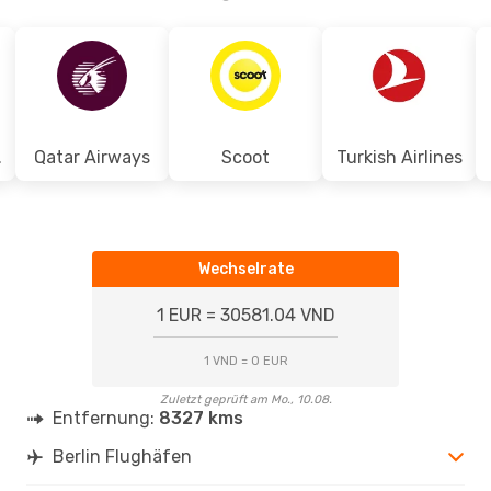
ines
Qatar Airways
Scoot
Turkish Airlines
Wechselrate
1 EUR = 30581.04 VND
1 VND = 0 EUR
Zuletzt geprüft am Mo., 10.08.
Entfernung:
8327 kms
Berlin Flughäfen