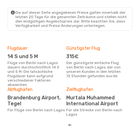
Die auf dieser Seite angegebenen Preise galten innerhalb der
So., 25. Okt.
- Di., 3. Nov.
letzten 20 Tage für die genannten Zeiträume und stellen nicht
den endgültigen Angebotspreis dar. Bitte beachten Sie, dass
Turkish Airlines
Verfügbarkeit und Preise Änderungen unterliegen.
1 Zwischenstopp
BER
- LOS
Turkish Airlines
1 Zwischenstopp
LOS
- BER
Flugdauer
Günstigster Flug
Hau
14 S und 5 M
315€
Jul
Flüge von Berlin nach Lagos
Der günstigste einfache Flug
Laut Suchanfragen unserer
dauern durchschnittlich 14 S
von Berlin nach Lagos der von
Kund
und 5 M. Die tatsächliche
unseren Kunden in den letzten
Haup
Flugdauer kann aufgrund
72 Stunden gefunden wurde
Ber
verschiedener Faktoren
abweichen.
Gün
Abflughäfen
Zielflughafen
D
Brandenburg Airport,
Murtala Muhammed
Oktober ist die beste Zeit um
Tegel
International Airport
güns
Für Flüge von Berlin nach Lagos
Für die Strecke von Berlin nach
Lag
Lagos