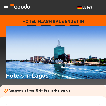
DE
(€)
HOTEL FLASH SALE ENDET IN
--
:
--
:
--
:
--
TAGE
STUNDEN
MINUTEN
SEKUNDEN
Hotels in Lagos
Ausgewählt von 8M+ Prime-Reisenden