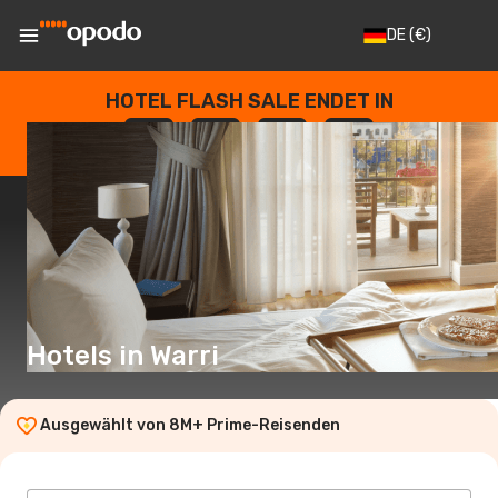
DE
(€)
HOTEL FLASH SALE ENDET IN
--
:
--
:
--
:
--
TAGE
STUNDEN
MINUTEN
SEKUNDEN
Hotels in Warri
Ausgewählt von 8M+ Prime-Reisenden