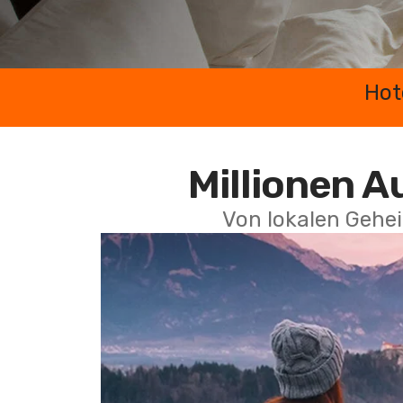
Hot
Millionen A
Von lokalen Gehei