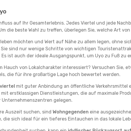
Uyo
nfluss auf Ihr Gesamterlebnis. Jedes Viertel und jede Nach
m die beste Wahl zu treffen, überlegen Sie, welche Art von
rleben möchten und Wert auf Nähe zu allem legen, ohne si
. Sie sind nur wenige Schritte von wichtigen Touristenatt
Es ist auch der ideale Ausgangspunkt, um Uyo zu Fuß zu e
em Hauch von Lokalcharakter interessiert? Versuchen Sie, e
ls, die für ihre großartige Lage hoch bewertet werden.
iertel
mit guter Anbindung an öffentliche Verkehrsmittel e
it erstklassigen Dienstleistungen, die auf maximale Produk
er Unternehmenszentren gelegen.
re Auszeit suchen, sind
Wohngegenden
eine ausgezeichnet
ie sich ideal für ein tieferes Eintauchen in das lokale Le
erbundenheit suchen, kann ein
idyllischer Rückzugsort au