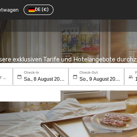
etwagen
DE
(€)
nsere exklusiven Tarife und Hotelangebote durc
Check-In
Check-Out
Suchen Sie nach einem Reiseziel oder Hotel