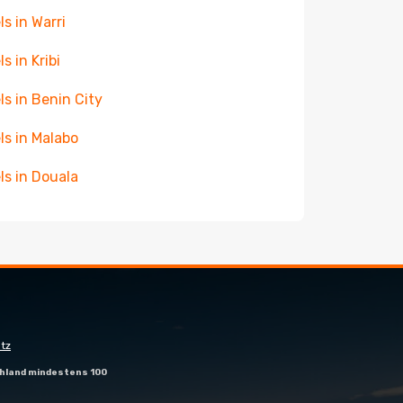
ls in Warri
s in Kribi
ls in Benin City
ls in Malabo
ls in Douala
tz
hland mindestens 100