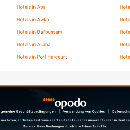
Hotels in Aba
Hote
Hotels in Awka
Hotel
Hotels in Bafoussam
Hote
Hotels in Asaba
Hote
Hotels in Port Harcourt
Hote
llgemeine Geschäftsbedingungen
Verwendung von Cookies
Datenschu
gewerteten jährlichen Zeitraum sparten Zehntausende unserer Kunden in Deutsc
Euro bei ihren Buchungen durch ihre Prime-Rabatte.