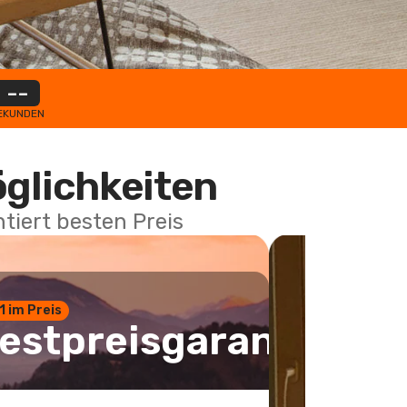
--
EKUNDEN
öglichkeiten
tiert besten Preis
 1 im Preis
estpreisgarantie