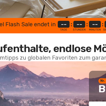
el Flash Sale endet in
--
:
--
:
--
:
TAGE
STUNDEN
MINUTEN
S
ufenthalte, endlose M
mtipps zu globalen Favoriten zum garan
Nr.
B