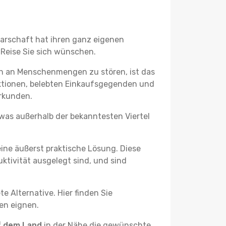
barschaft hat ihren ganz eigenen
 Reise Sie sich wünschen.
ch an Menschenmengen zu stören, ist das
raktionen, belebten Einkaufsgegenden und
rkunden.
twas außerhalb der bekanntesten Viertel
ine äußerst praktische Lösung. Diese
tivität ausgelegt sind, und sind
e Alternative. Hier finden Sie
ben eignen.
f dem Land
in der Nähe die gewünschte