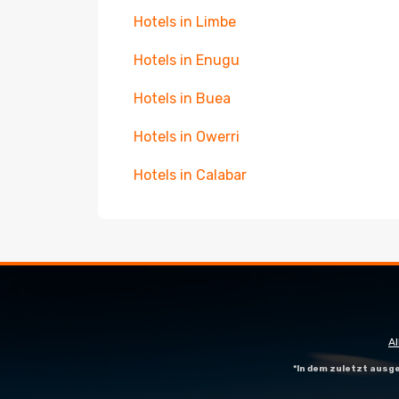
Hotels in Limbe
Hotels in Enugu
Hotels in Buea
Hotels in Owerri
Hotels in Calabar
A
*In dem zuletzt aus