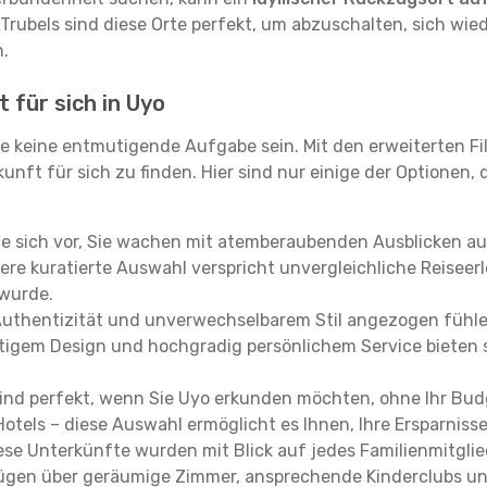
 Trubels sind diese Orte perfekt, um abzuschalten, sich wie
.
 für sich in Uyo
e keine entmutigende Aufgabe sein. Mit den erweiterten Fi
kunft für sich zu finden. Hier sind nur einige der Optionen,
ie sich vor, Sie wachen mit atemberaubenden Ausblicken a
re kuratierte Auswahl verspricht unvergleichliche Reiseerle
 wurde.
Authentizität und unverwechselbarem Stil angezogen fühle
rtigem Design und hochgradig persönlichem Service bieten s
ind perfekt, wenn Sie Uyo erkunden möchten, ohne Ihr Bu
Hotels – diese Auswahl ermöglicht es Ihnen, Ihre Ersparnis
se Unterkünfte wurden mit Blick auf jedes Familienmitglied
rfügen über geräumige Zimmer, ansprechende Kinderclubs und