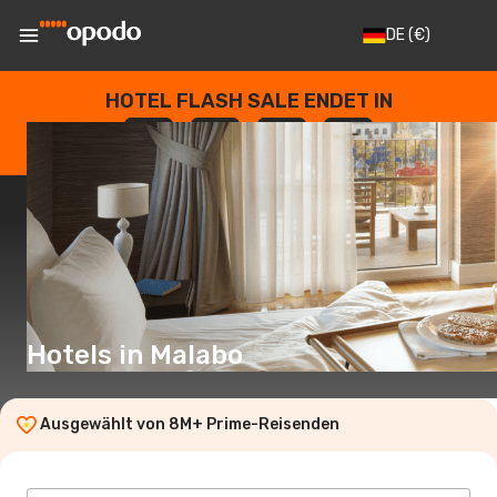
DE
(€)
HOTEL FLASH SALE ENDET IN
--
:
--
:
--
:
--
TAGE
STUNDEN
MINUTEN
SEKUNDEN
Hotels in Malabo
Ausgewählt von 8M+ Prime-Reisenden