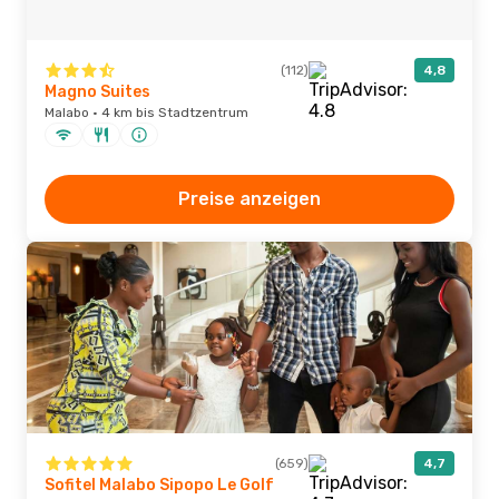
(112)
4,8
Magno Suites
Malabo · 4 km bis Stadtzentrum
Preise anzeigen
(659)
4,7
Sofitel Malabo Sipopo Le Golf