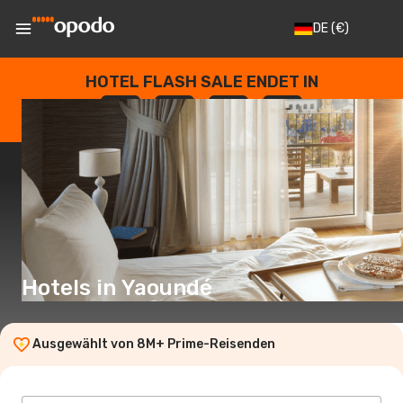
DE
(€)
HOTEL FLASH SALE ENDET IN
--
:
--
:
--
:
--
TAGE
STUNDEN
MINUTEN
SEKUNDEN
Hotels in Yaoundé
Ausgewählt von 8M+ Prime-Reisenden