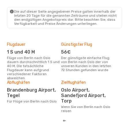
BER
- OSL
Norwegian Air Shuttle
Direkt
OSL
- BER
Die auf dieser Seite angegebenen Preise galten innerhalb der
letzten 20 Tage für die genannten Zeiträume und stellen nicht
den endgültigen Angebotspreis dar. Bitte beachten Sie, dass
Verfügbarkeit und Preise Änderungen unterliegen.
Flugdauer
Günstigster Flug
Hau
1 S und 40 M
56€
Jul
Flüge von Berlin nach Oslo
Der günstigste einfache Flug
Laut Suchanfragen unserer
dauern durchschnittlich 1 S und
von Berlin nach Oslo der von
Kund
40 M. Die tatsächliche
unseren Kunden in den letzten
Haup
Flugdauer kann aufgrund
72 Stunden gefunden wurde
Berl
verschiedener Faktoren
abweichen.
Dur
Abflughäfen
Zielflughäfen
12
Brandenburg Airport,
Oslo Airport,
Der durchschnittliche Preis für
Tegel
Sandefjord Airport,
Flüg
Torp
betr
Für Flüge von Berlin nach Oslo
wurd
Wenn Sie von Berlin nach Oslo
Mon
reisen