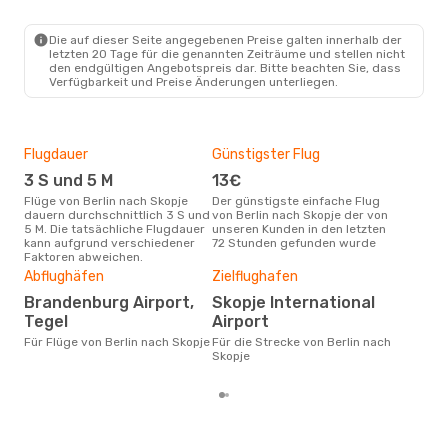
BER
- SKP
Wizz Air
Direkt
SKP
- BER
Die auf dieser Seite angegebenen Preise galten innerhalb der
letzten 20 Tage für die genannten Zeiträume und stellen nicht
den endgültigen Angebotspreis dar. Bitte beachten Sie, dass
Verfügbarkeit und Preise Änderungen unterliegen.
Flugdauer
Günstigster Flug
Hau
3 S und 5 M
13€
Jul
Flüge von Berlin nach Skopje
Der günstigste einfache Flug
Laut Suchanfragen unserer
dauern durchschnittlich 3 S und
von Berlin nach Skopje der von
Kund
5 M. Die tatsächliche Flugdauer
unseren Kunden in den letzten
Haup
kann aufgrund verschiedener
72 Stunden gefunden wurde
Berl
Faktoren abweichen.
Dur
Abflughäfen
Zielflughafen
13
Brandenburg Airport,
Skopje International
Der durchschnittliche Preis für
Flüg
Tegel
Airport
betr
Für Flüge von Berlin nach Skopje
Für die Strecke von Berlin nach
wurd
Skopje
Mon