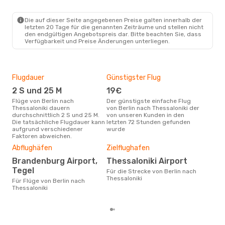
BER
- SKG
Ryanair
Direkt
SKG
- BER
Die auf dieser Seite angegebenen Preise galten innerhalb der
letzten 20 Tage für die genannten Zeiträume und stellen nicht
den endgültigen Angebotspreis dar. Bitte beachten Sie, dass
Verfügbarkeit und Preise Änderungen unterliegen.
Flugdauer
Günstigster Flug
Hau
2 S und 25 M
19€
Jul
Flüge von Berlin nach
Der günstigste einfache Flug
Laut Suchanfragen unserer
Thessaloniki dauern
von Berlin nach Thessaloniki der
Kund
durchschnittlich 2 S und 25 M.
von unseren Kunden in den
Haup
Die tatsächliche Flugdauer kann
letzten 72 Stunden gefunden
Berl
aufgrund verschiedener
wurde
Faktoren abweichen.
Dur
Abflughäfen
Zielflughafen
11
Brandenburg Airport,
Thessaloniki Airport
Der durchschnittliche Preis für
Tegel
Flüg
Für die Strecke von Berlin nach
Thes
Thessaloniki
Für Flüge von Berlin nach
Dies
Thessaloniki
der 