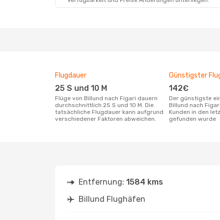
Verfügbarkeit und Preise Änderungen unterliegen.
Flugdauer
Günstigster Flu
25 S und 10 M
142€
Flüge von Billund nach Figari dauern
Der günstigste einfache Flug von
durchschnittlich 25 S und 10 M. Die
Billund nach Figa
tatsächliche Flugdauer kann aufgrund
Kunden in den let
verschiedener Faktoren abweichen.
gefunden wurde
Entfernung:
1584 kms
Billund Flughäfen