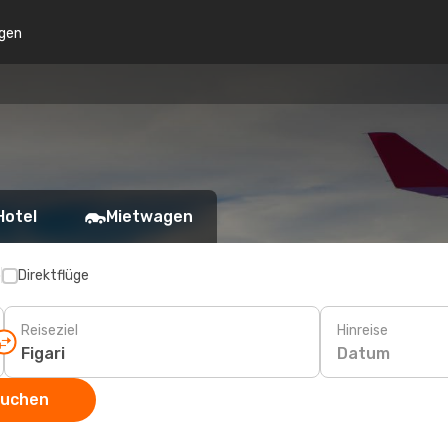
gen
Hotel
Mietwagen
p
Direktflüge
Reiseziel
Hinreise
Datum
suchen