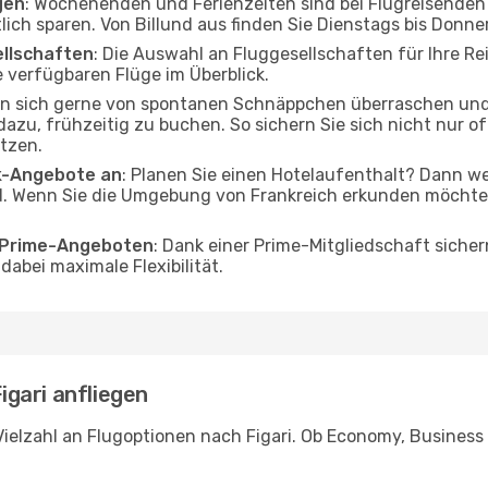
gen
: Wochenenden und Ferienzeiten sind bei Flugreisenden b
tlich sparen. Von Billund aus finden Sie Dienstags bis Donne
ellschaften
: Die Auswahl an Fluggesellschaften für Ihre Reis
 verfügbaren Flüge im Überblick.
en sich gerne von spontanen Schnäppchen überraschen und 
 dazu, frühzeitig zu buchen. So sichern Sie sich nicht nur 
tzen.
ak-Angebote an
: Planen Sie einen Hotelaufenthalt? Dann we
d. Wenn Sie die Umgebung von Frankreich erkunden möchten,
o Prime-Angeboten
: Dank einer Prime-Mitgliedschaft sicher
abei maximale Flexibilität.
Figari anfliegen
ielzahl an Flugoptionen nach Figari. Ob Economy, Business o