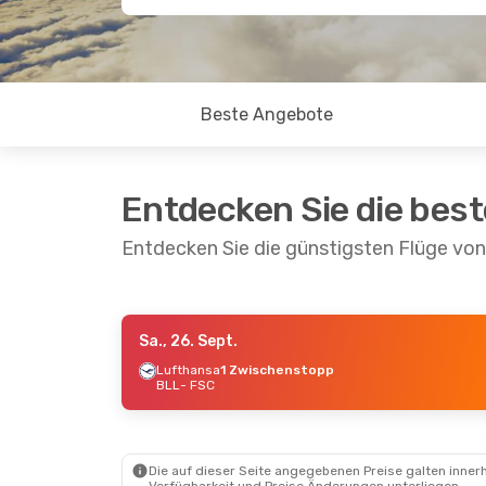
Beste Angebote
Entdecken Sie die bes
Entdecken Sie die günstigsten Flüge von 
Sa., 26. Sept.
Sa., 26. Sept.
- Di., 29. Sept.
Lufthansa
1 Zwischenstopp
BLL
- FSC
Air France
2 Zwischenstopps
BLL
- FSC
Air France
2 Zwischenstopps
FSC
- BLL
Die auf dieser Seite angegebenen Preise galten innerh