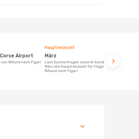
Hauptreisezeit
Durchschnit
-Corse Airport
März
474 €
e von Billund nach Figari
Laut Suchanfragen unserer Kunden ist
Der durchschnittliche Preis für Flüge
März die Hauptreisezeit für Flüge von
von Billund 
Billund nach Figari
Dieser Preis
6 Monate be