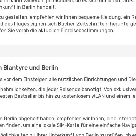
rlin kann variieren, je nachdem, ob es sich um einen Direkt
kunft in Berlin handelt.
u gestalten, empfehlen wir Ihnen bequeme Kleidung, ein R
des Fluges eignen sich Bücher, Zeitschriften, herunterge
en Sie vorab die aktuellen Einreisebestimmungen.
 Blantyre und Berlin
s vor dem Einsteigen alle nützlichen Einrichtungen und Di
Annehmlichkeiten, die jeder Reisende benötigt. Von exklus
esten Bestseller bis hin zu kostenlosem WLAN und einem lec
in Berlin abgeholt haben, empfehlen wir Ihnen, eine Intern
 finden, um eine lokale SIM-Karte für eine einfache Naviga
glichkeiten zu Ihrer Unterkunft von Berlin zu prüfen, ob es