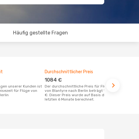
Häufig gestellte Fragen
it
Durchschnittlicher Preis
Günstigst
1084 €
Septem
Der durchschnittliche Preis für Flüge
Dezember ist die beste Zeit um
eisezeit für Flüge von
von Blantyre nach Berlin beträgt 1084
günstige Flü
erlin
€. Dieser Preis wurde auf Basis der
zu buchen
letzten 6 Monate berechnet.