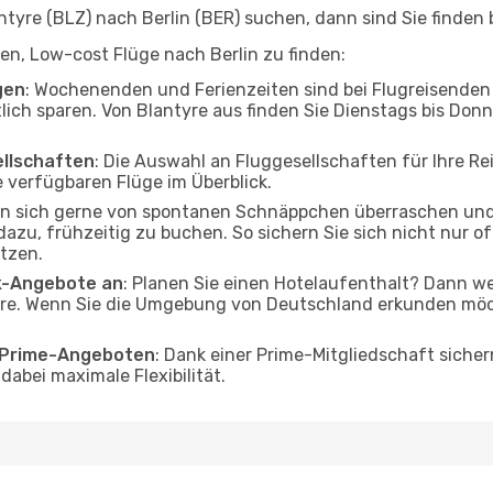
yre (BLZ) nach Berlin (BER) suchen, dann sind Sie finden b
lfen, Low-cost Flüge nach Berlin zu finden:
gen
: Wochenenden und Ferienzeiten sind bei Flugreisenden b
lich sparen. Von Blantyre aus finden Sie Dienstags bis Donn
ellschaften
: Die Auswahl an Fluggesellschaften für Ihre Rei
 verfügbaren Flüge im Überblick.
en sich gerne von spontanen Schnäppchen überraschen und
 dazu, frühzeitig zu buchen. So sichern Sie sich nicht nur 
tzen.
ak-Angebote an
: Planen Sie einen Hotelaufenthalt? Dann we
re. Wenn Sie die Umgebung von Deutschland erkunden möcht
o Prime-Angeboten
: Dank einer Prime-Mitgliedschaft sicher
abei maximale Flexibilität.