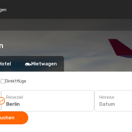
gen
n
Hotel
Mietwagen
p
Direktflüge
Reiseziel
Hinreise
Datum
suchen