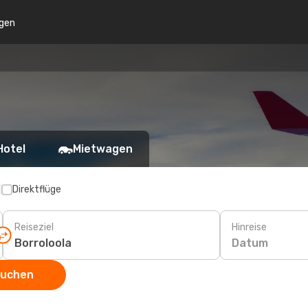
gen
Hotel
Mietwagen
p
Direktflüge
Reiseziel
Hinreise
Datum
suchen