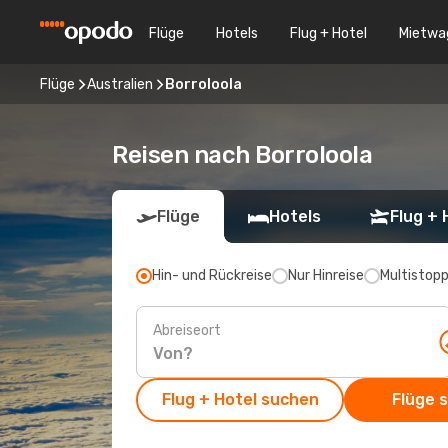
Flüge
Hotels
Flug + Hotel
Mietwa
Flüge
Australien
Borroloola
Reisen nach Borroloola
Flüge
Hotels
Flug + 
Hin- und Rückreise
Nur Hinreise
Multistop
Abreiseort
Flug + Hotel suchen
Flüge 