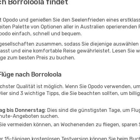
h Borroloola findet
it Opodo und genießen Sie den Seelenfrieden eines erstkla
reiten Palette von Optionen aller in Australien operierenden
Opodo einfach, schnell und bequem.
ggesellschaften zusammen, sodass Sie diejenige auswählen 
sst und eine komfortable Reise gewährleistet. Lesen Sie wei
üge zum besten Preis zu buchen.
Flüge nach Borroloola
chster Qualität ist möglich. Wenn Sie Opodo verwenden, um
er sind 3 wichtige Tipps, die Sie beachten sollten, um billi
tag bis Donnerstag
: Dies sind die günstigsten Tage, um Fl
inute-Angeboten suchen.
Sie vermeiden können, an Wochenenden zu fliegen, sparen S
ner 15-tägigen kostenlosen Testversion können Sie beim Bu