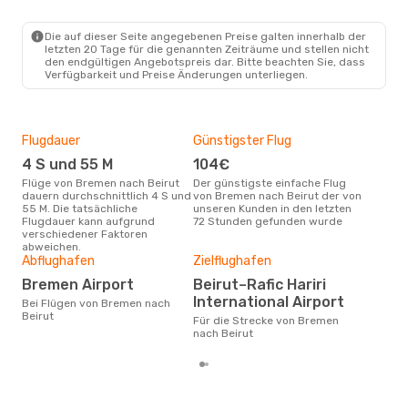
Die auf dieser Seite angegebenen Preise galten innerhalb der
Do., 27. Aug.
- Do., 3. Sept.
letzten 20 Tage für die genannten Zeiträume und stellen nicht
den endgültigen Angebotspreis dar. Bitte beachten Sie, dass
Pegasus Airlines
Verfügbarkeit und Preise Änderungen unterliegen.
1 Zwischenstopp
BRE
- BEY
Pegasus Airlines
1 Zwischenstopp
BEY
- BRE
Flugdauer
Günstigster Flug
Hau
4 S und 55 M
104€
M
Flüge von Bremen nach Beirut
Der günstigste einfache Flug
Laut Suchanfragen unserer
dauern durchschnittlich 4 S und
von Bremen nach Beirut der von
Kund
55 M. Die tatsächliche
unseren Kunden in den letzten
Haup
Flugdauer kann aufgrund
72 Stunden gefunden wurde
Bre
verschiedener Faktoren
Dur
abweichen.
Abflughafen
Zielflughafen
4
Der durchschnittliche Preis für
Bremen Airport
Beirut–Rafic Hariri
Flü
International Airport
Bei Flügen von Bremen nach
betr
Beirut
wurd
Für die Strecke von Bremen
Mon
nach Beirut