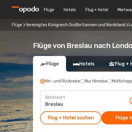
Flüge
Hotels
Flug + Hotel
Mietwa
Flüge
Vereinigtes Königreich Großbritannien und Nordirland
L
Flüge von Breslau nach Lond
Flüge
Hotels
Flug + 
Hin- und Rückreise
Nur Hinreise
Multistop
Abreiseort
Flug + Hotel suchen
Flüge 