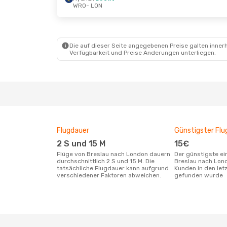
WRO
- LON
Fr., 23. Okt.
- Mo., 26. Okt.
Di., 8. Sep
Ryanair
Direkt
Ryanair
D
WRO
- LON
WRO
- LO
Ryanair
Direkt
Ryanair
D
LON
- WRO
LON
- WR
Die auf dieser Seite angegebenen Preise galten innerh
Verfügbarkeit und Preise Änderungen unterliegen.
Flugdauer
Günstigster Flu
2 S und 15 M
15€
Flüge von Breslau nach London dauern
Der günstigste einfache Flug von
durchschnittlich 2 S und 15 M. Die
Breslau nach Lon
tatsächliche Flugdauer kann aufgrund
Kunden in den let
verschiedener Faktoren abweichen.
gefunden wurde