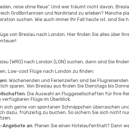
den, reise ohne Reue“. Und wer träumt nicht davon, Breslau
reich Großbritannien und Nordirland zu erleben? Manche pl
ration suchen. Wie auch immer Ihr Fall heute ist, sind Sie h
ge von Breslau nach London. Hier finden Sie alles über Ihre
enteuer!
lau (WRO) nach London (LON) suchen, dann sind Sie finden 
lfen, Low-cost Flüge nach London zu finden:
gen
: Wochenenden und Ferienzeiten sind bei Flugreisenden b
tlich sparen. Von Breslau aus finden Sie Dienstags bis Donn
ellschaften
: Die Auswahl an Fluggesellschaften für Ihre Re
 verfügbaren Flüge im Überblick.
en sich gerne von spontanen Schnäppchen überraschen un
och dazu, frühzeitig zu buchen. So sichern Sie sich nicht n
tzen.
ak-Angebote an
: Planen Sie einen Hotelaufenthalt? Dann we