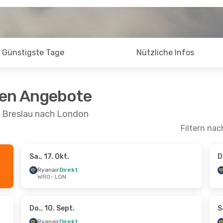
Günstigste Tage
Nützliche Infos
ten Angebote
n Breslau nach London
Filtern nac
Sa., 17. Okt.
D
.
- Mo., 5. Okt.
Sa., 19. Sept.
- Mo., 21.
Ryanair
Direkt
WRO
- LON
irekt
Ryanair
Direkt
N
WRO
- LON
irekt
Ryanair
Direkt
O
LON
- WRO
Do., 10. Sept.
S
Ryanair
Direkt