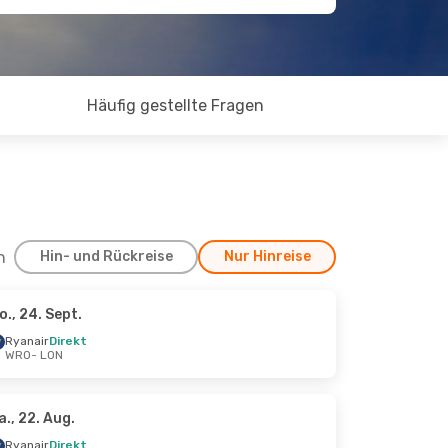
Häufig gestellte Fragen
h
Hin- und Rückreise
Nur Hinreise
o., 24. Sept.
 Sept.
Ryanair
Direkt
WRO
- LON
a., 22. Aug.
Ryanair
Direkt