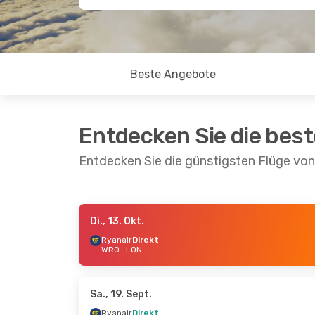
Beste Angebote
Entdecken Sie die bes
Entdecken Sie die günstigsten Flüge vo
Di., 13. Okt.
Di., 13. Okt.
- Sa., 17. Okt.
Fr., 2. Okt
Ryanair
Direkt
WRO
- LON
Ryanair
Direkt
Wizz Air
D
WRO
- LON
WRO
- LO
Ryanair
Direkt
Wizz Air
D
LON
- WRO
LON
- WR
Sa., 19. Sept.
Ryanair
Direkt