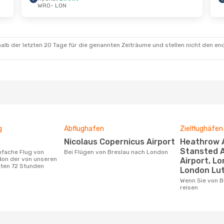
WRO
- LON
t.
- Fr., 11. Sept.
Di., 18. Aug.
- Sa., 22. 
irekt
Ryanair
Direkt
N
WRO
- LON
irekt
Ryanair
Direkt
O
LON
- WRO
alb der letzten 20 Tage für die genannten Zeiträume und stellen nicht den en
g
Abflughafen
Zielflughäfen
Nicolaus Copernicus Airport
Heathrow Airport, London
Stansted A
Bei Flügen von Breslau nach London
don der von unseren
Airport, Lo
zten 72 Stunden
London Lut
Wenn Sie von Breslau nach London
reisen