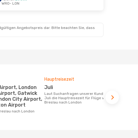
WRO
- LON
Aug.
dgültigen Angebotspreis dar. Bitte beachten Sie, dass
Hauptreisezeit
Fluggesell
Flugstreck
Juli
Wizz Air
irport, Gatwick
Laut Suchanfragen unserer Kunden ist
Juli die Hauptreisezeit für Flüge von
ndon City Airport,
Fluggesellschaften die Flüge von
Breslau nach London
Breslau nac
on Airport