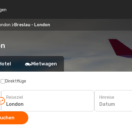
gen
ondon
Breslau - London
on
Hotel
Mietwagen
p
Direktflüge
Reiseziel
Hinreise
Datum
suchen