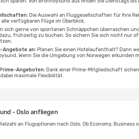
tlich sparen. Von Bronnoysund aus finden Sie Dienstags bis
ellschaften
: Die Auswahl an Fluggesellschaften für Ihre Re
alle verfügbaren Flüge im Überblick.
en sich gerne von spontanen Schnäppchen überraschen und
 dazu, frühzeitig zu buchen. So sichern Sie sich nicht nur 
tzen.
ak-Angebote an
: Planen Sie einen Hotelaufenthalt? Dann we
ysund. Wenn Sie die Umgebung von Norwegen erkunden möc
o Prime-Angeboten
: Dank einer Prime-Mitgliedschaft sicher
abei maximale Flexibilität.
und - Oslo anfliegen
ielzahl an Flugoptionen nach Oslo. Ob Economy, Business ode