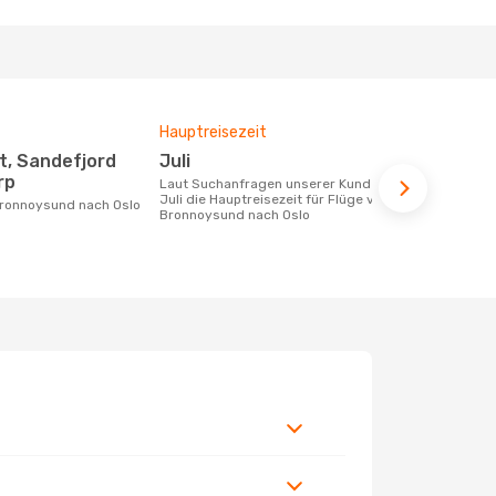
Hauptreisezeit
Fluggesell
Flugstreck
Juli
Wideroe
rp
Laut Suchanfragen unserer Kunden ist
Juli die Hauptreisezeit für Flüge von
Fluggesellschaften die Flüge von
Bronnoysund nach Oslo
Bronnoysund