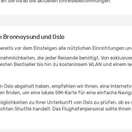
en Sie vorab die aktuellen Einreisebestimmungen.
n Bronnoysund und Oslo
eits vor dem Einsteigen alle nützlichen Einrichtungen un
Annehmlichkeiten, die jeder Reisende benötigt. Von exklus
esten Bestseller bis hin zu kostenlosem WLAN und einem lec
in Oslo abgeholt haben, empfehlen wir Ihnen, eine Internet
 finden, um eine lokale SIM-Karte für eine einfache Naviga
glichkeiten zu Ihrer Unterkunft von Oslo zu prüfen, ob es s
uchten Shuttle handelt. Das Flughafenpersonal sollte Ihnen