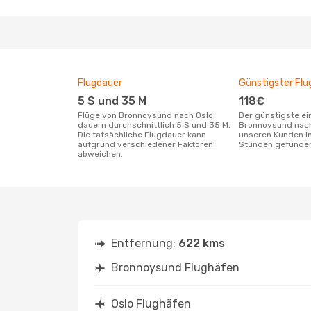
Flugdauer
Günstigster Flu
5 S und 35 M
118€
Flüge von Bronnoysund nach Oslo
Der günstigste einfache Flug von
dauern durchschnittlich 5 S und 35 M.
Bronnoysund nach
Die tatsächliche Flugdauer kann
unseren Kunden in
aufgrund verschiedener Faktoren
Stunden gefunde
abweichen.
Entfernung:
622 kms
Bronnoysund Flughäfen
Oslo Flughäfen