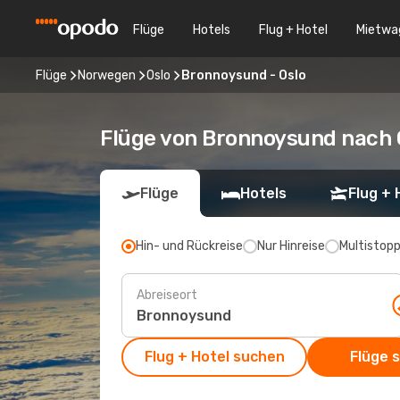
Flüge
Hotels
Flug + Hotel
Mietwa
Flüge
Norwegen
Oslo
Bronnoysund - Oslo
Flüge von Bronnoysund nach 
Flüge
Hotels
Flug + 
Hin- und Rückreise
Nur Hinreise
Multistop
Abreiseort
Flug + Hotel suchen
Flüge 