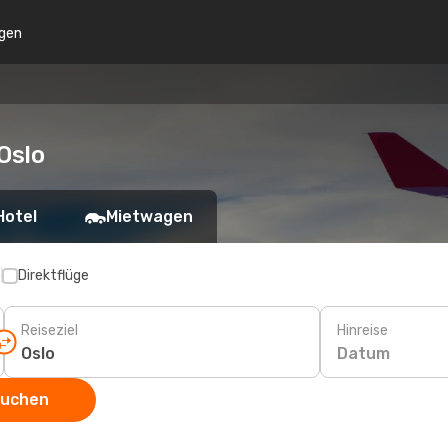
gen
Oslo
Hotel
Mietwagen
p
Direktflüge
Reiseziel
Hinreise
Datum
suchen