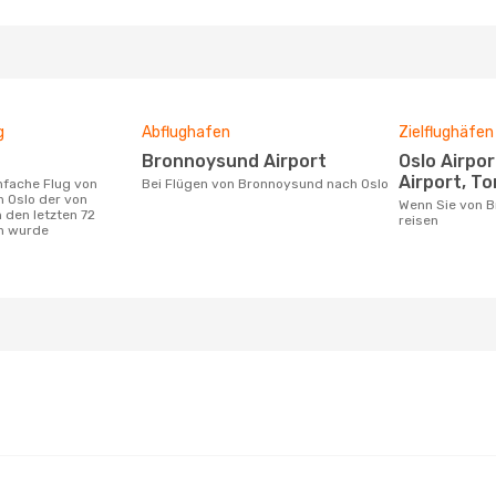
g
Abflughafen
Zielflughäfen
Bronnoysund Airport
Oslo Airport, Sandefjord
Airport, To
Bei Flügen von Bronnoysund nach Oslo
 Oslo der von
Wenn Sie von Bronnoysund nach Oslo
 den letzten 72
reisen
n wurde