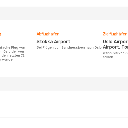
g
Abflughafen
Zielflughäfen
Stokka Airport
Oslo Airport, Sandefjord
Airport, To
Bei Flügen von Sandnessjoen nach Oslo
h Oslo der von
Wenn Sie von Sandnessjoen nach Oslo
 den letzten 72
reisen
n wurde