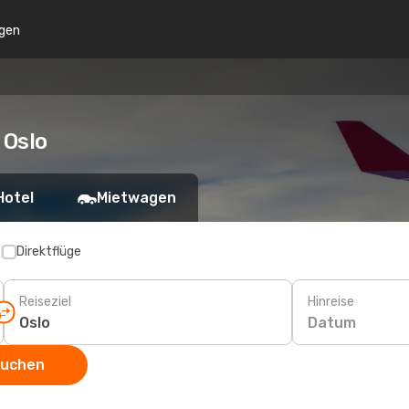
gen
 Oslo
Hotel
Mietwagen
p
Direktflüge
Reiseziel
Hinreise
Datum
suchen