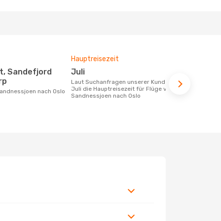
Hauptreisezeit
Fluggesell
Flugstreck
Juli
Wideroe
rp
Laut Suchanfragen unserer Kunden ist
Juli die Hauptreisezeit für Flüge von
Fluggesellschaften die Flüge von
Sandnessjoen nach Oslo
Sandnessjoe