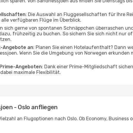
tlich sparen. Von Sandnessjoen aus finden Sie Dienstags bis
ellschaften
: Die Auswahl an Fluggesellschaften für Ihre Re
alle verfügbaren Flüge im Überblick.
en sich gerne von spontanen Schnäppchen überraschen und
 dazu, frühzeitig zu buchen. So sichern Sie sich nicht nur 
tzen.
ak-Angebote an
: Planen Sie einen Hotelaufenthalt? Dann we
ssjoen. Wenn Sie die Umgebung von Norwegen erkunden möc
o Prime-Angeboten
: Dank einer Prime-Mitgliedschaft sicher
abei maximale Flexibilität.
joen - Oslo anfliegen
ielzahl an Flugoptionen nach Oslo. Ob Economy, Business ode