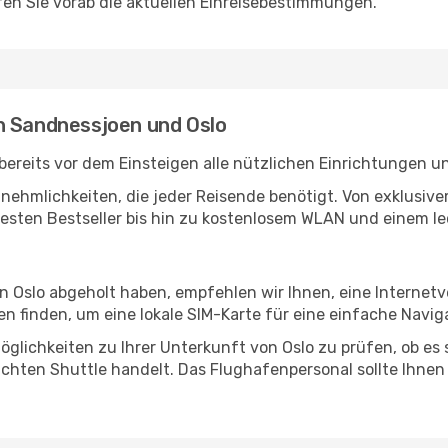
en Sie vorab die aktuellen Einreisebestimmungen.
n Sandnessjoen und Oslo
reits vor dem Einsteigen alle nützlichen Einrichtungen u
Annehmlichkeiten, die jeder Reisende benötigt. Von exklus
esten Bestseller bis hin zu kostenlosem WLAN und einem lec
in Oslo abgeholt haben, empfehlen wir Ihnen, eine Internet
 finden, um eine lokale SIM-Karte für eine einfache Naviga
glichkeiten zu Ihrer Unterkunft von Oslo zu prüfen, ob es s
uchten Shuttle handelt. Das Flughafenpersonal sollte Ihnen