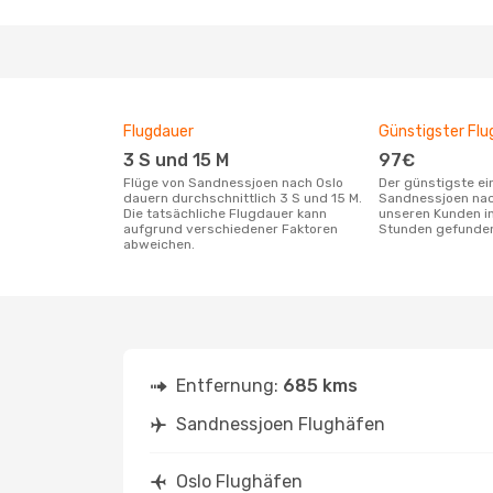
Flugdauer
Günstigster Flu
3 S und 15 M
97€
Flüge von Sandnessjoen nach Oslo
Der günstigste einfache Flug von
dauern durchschnittlich 3 S und 15 M.
Sandnessjoen nac
Die tatsächliche Flugdauer kann
unseren Kunden in
aufgrund verschiedener Faktoren
Stunden gefunde
abweichen.
Entfernung:
685 kms
Sandnessjoen Flughäfen
Oslo Flughäfen