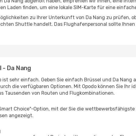
 in Da Nang abgeholt haben, empfehlen wir Ihnen, eine Inte
n Laden finden, um eine lokale SIM-Karte für eine einfache
öglichkeiten zu Ihrer Unterkunft von Da Nang zu prüfen, ob 
uchten Shuttle handelt. Das Flughafenpersonal sollte Ihnen
l - Da Nang
 ist sehr einfach. Geben Sie einfach Brüssel und Da Nang al
durch die verfügbaren Optionen. Mit Opodo können Sie Ihr i
aus Tausenden von Routen und Flugkombinationen.
"Smart Choice"-Option, mit der Sie die wettbewerbsfähigste
sen angezeigt.
g