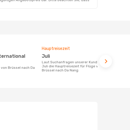
dgültigen Angebotspreis dar. Bitte beachten Sie, dass
Hauptreisezeit
Durchschnit
Juli
1208 €
Laut Suchanfragen unserer Kunden ist
Der durchschnittliche Preis für Flüge
Juli die Hauptreisezeit für Flüge von
von Brüssel
Brüssel nach Da Nang
€. Dieser Pr
letzten 6 Mo