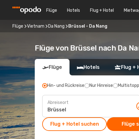
Flüge
Hotels
Flug + Hotel
Mietwa
Flüge
Vietnam
Da Nang
Brüssel - Da Nang
Flüge von Brüssel nach Da N
Flüge
Hotels
Flug + 
Hin- und Rückreise
Nur Hinreise
Multistop
Abreiseort
Flug + Hotel suchen
Flüge 