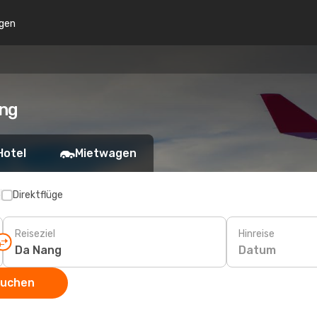
gen
ang
Hotel
Mietwagen
p
Direktflüge
Reiseziel
Hinreise
Datum
suchen