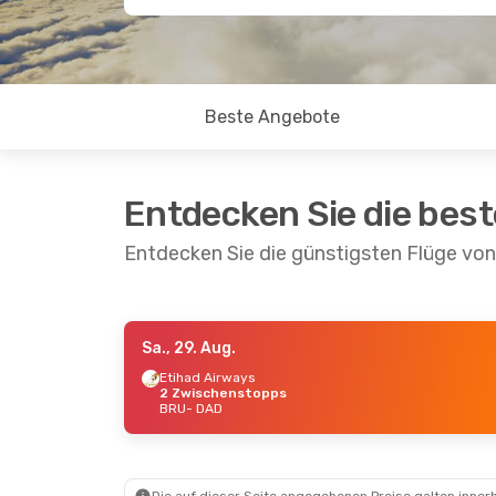
Beste Angebote
Entdecken Sie die bes
Entdecken Sie die günstigsten Flüge vo
Sa., 29. Aug.
Do., 27. Aug.
- Sa., 5. Sept.
Etihad Airways
2 Zwischenstopps
Etihad Airways
BRU
- DAD
2 Zwischenstopps
BRU
- DAD
Etihad Airways
2 Zwischenstopps
DAD
- BRU