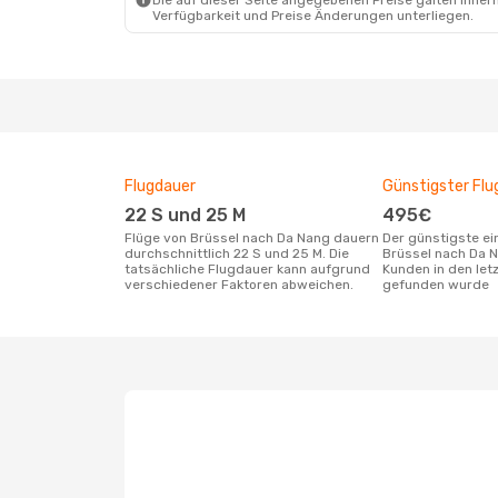
Die auf dieser Seite angegebenen Preise galten innerh
Verfügbarkeit und Preise Änderungen unterliegen.
Flugdauer
Günstigster Flu
22 S und 25 M
495€
Flüge von Brüssel nach Da Nang dauern
Der günstigste einfache Flug von
durchschnittlich 22 S und 25 M. Die
Brüssel nach Da 
tatsächliche Flugdauer kann aufgrund
Kunden in den let
verschiedener Faktoren abweichen.
gefunden wurde