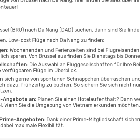
ge von Brüssel nach Da Nang. Hier finden Sie alles über Ihr
enteuer!
sel (BRU) nach Da Nang (DAD) suchen, dann sind Sie finden
lfen, Low-cost Flüge nach Da Nang zu finden:
gen
: Wochenenden und Ferienzeiten sind bei Flugreisenden b
tlich sparen. Von Brüssel aus finden Sie Dienstags bis Donn
ellschaften
: Die Auswahl an Fluggesellschaften für Ihre Re
 verfügbaren Flüge im Überblick.
en sich gerne von spontanen Schnäppchen überraschen un
och dazu, frühzeitig zu buchen. So sichern Sie sich nicht n
tzen.
ak-Angebote an
: Planen Sie einen Hotelaufenthalt? Dann we
l. Wenn Sie die Umgebung von Vietnam erkunden möchten, f
o Prime-Angeboten
: Dank einer Prime-Mitgliedschaft sicher
abei maximale Flexibilität.