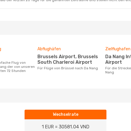
alb der letzten 20 Tage für die genannten Zeiträume und stellen nicht den en
g
Abflughäfen
Zielflughafen
Brussels Airport, Brussels
Da Nang International
South Charleroi Airport
Airport
Nang der von unseren
Für Flüge von Brüssel nach Da Nang
Für die Strecke von Brüssel nach Da
zten 72 Stunden
Nang
Wechselrate
1 EUR = 30581.04 VND