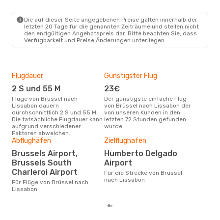
BRU
- LIS
Ryanair
Direkt
LIS
- BRU
Die auf dieser Seite angegebenen Preise galten innerhalb der
letzten 20 Tage für die genannten Zeiträume und stellen nicht
den endgültigen Angebotspreis dar. Bitte beachten Sie, dass
Verfügbarkeit und Preise Änderungen unterliegen.
Flugdauer
Günstigster Flug
Hau
2 S und 55 M
23€
Jul
Flüge von Brüssel nach
Der günstigste einfache Flug
Laut Suchanfragen unserer
Lissabon dauern
von Brüssel nach Lissabon der
Kund
durchschnittlich 2 S und 55 M.
von unseren Kunden in den
Haup
Die tatsächliche Flugdauer kann
letzten 72 Stunden gefunden
Brü
aufgrund verschiedener
wurde
Faktoren abweichen.
Dur
Abflughäfen
Zielflughafen
17
Brussels Airport,
Humberto Delgado
Der durchschnittliche Preis für
Brussels South
Airport
Flü
Charleroi Airport
Für die Strecke von Brüssel
Liss
nach Lissabon
Prei
Für Flüge von Brüssel nach
letz
Lissabon