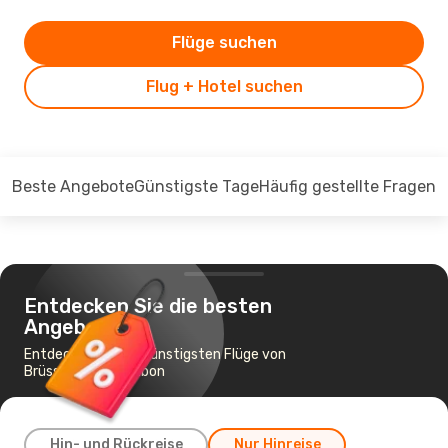
Flüge suchen
Flug + Hotel suchen
Beste Angebote
Günstigste Tage
Häufig gestellte Fragen
Entdecken Sie die besten
Angebote
Entdecken Sie die günstigsten Flüge von
Brüssel nach Lissabon
Hin- und Rückreise
Nur Hinreise