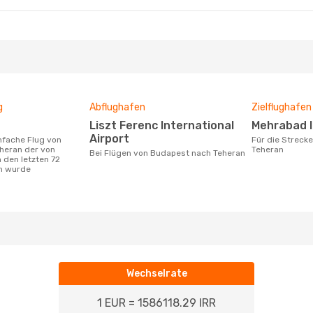
g
Abflughafen
Zielflughafen
Liszt Ferenc International
Mehrabad I
Airport
Für die Strecke von Budapest nach
heran der von
Teheran
Bei Flügen von Budapest nach Teheran
 den letzten 72
n wurde
Wechselrate
1 EUR = 1586118.29 IRR