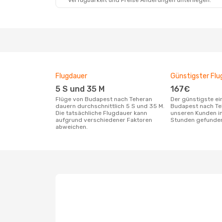
Verfügbarkeit und Preise Änderungen unterliegen.
Flugdauer
Günstigster Flu
5 S und 35 M
167€
Flüge von Budapest nach Teheran
Der günstigste einfache Flug von
dauern durchschnittlich 5 S und 35 M.
Budapest nach Te
Die tatsächliche Flugdauer kann
unseren Kunden in
aufgrund verschiedener Faktoren
Stunden gefunde
abweichen.