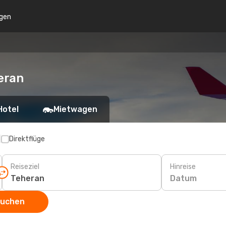
gen
eran
Hotel
Mietwagen
p
Direktflüge
Reiseziel
Hinreise
Datum
suchen