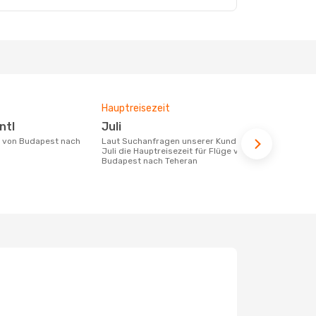
Hauptreisezeit
Durchschnit
ntl
Juli
403 €
Laut Suchanfragen unserer Kunden ist
Der durchschnittliche Preis für Flüge
Juli die Hauptreisezeit für Flüge von
von Budapes
Budapest nach Teheran
403 €. Diese
letzten 6 Mo