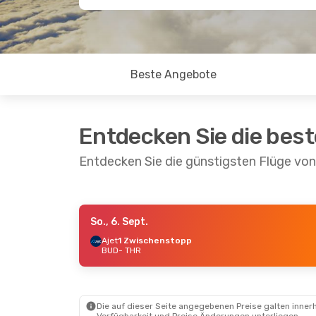
Beste Angebote
Entdecken Sie die bes
Entdecken Sie die günstigsten Flüge vo
So., 6. Sept.
Mo., 7. Sept.
- Mo., 14. Sept.
Ajet
1 Zwischenstopp
BUD
- THR
Pegasus Airlines
1 Zwischenstopp
BUD
- THR
Pegasus Airlines
1 Zwischenstopp
THR
- BUD
Die auf dieser Seite angegebenen Preise galten innerh