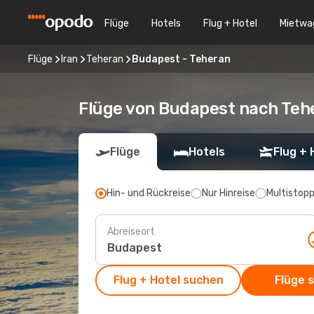
Flüge
Hotels
Flug + Hotel
Mietwa
Flüge
Iran
Teheran
Budapest - Teheran
Flüge von Budapest nach Teh
Flüge
Hotels
Flug + 
Hin- und Rückreise
Nur Hinreise
Multistop
Abreiseort
Flug + Hotel suchen
Flüge 