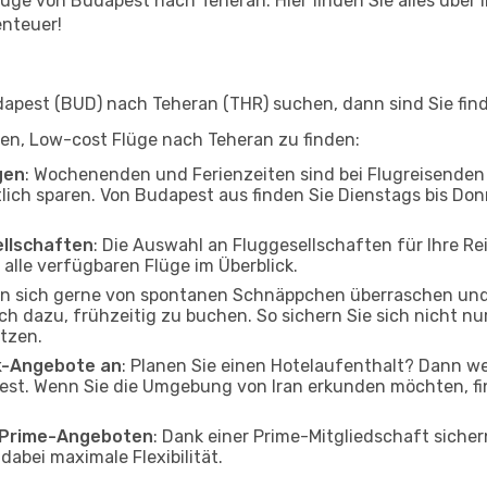
ge von Budapest nach Teheran. Hier finden Sie alles über Ih
enteuer!
pest (BUD) nach Teheran (THR) suchen, dann sind Sie finde
lfen, Low-cost Flüge nach Teheran zu finden:
gen
: Wochenenden und Ferienzeiten sind bei Flugreisenden b
tlich sparen. Von Budapest aus finden Sie Dienstags bis Don
ellschaften
: Die Auswahl an Fluggesellschaften für Ihre Re
alle verfügbaren Flüge im Überblick.
en sich gerne von spontanen Schnäppchen überraschen un
och dazu, frühzeitig zu buchen. So sichern Sie sich nicht n
tzen.
ak-Angebote an
: Planen Sie einen Hotelaufenthalt? Dann we
st. Wenn Sie die Umgebung von Iran erkunden möchten, fin
o Prime-Angeboten
: Dank einer Prime-Mitgliedschaft sicher
abei maximale Flexibilität.