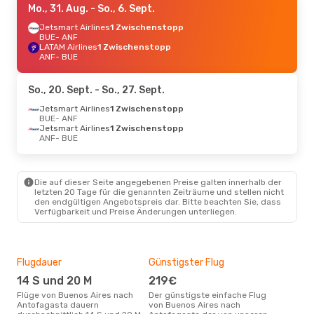
Mo., 31. Aug.
- So., 6. Sept.
Jetsmart Airlines
1 Zwischenstopp
BUE
- ANF
LATAM Airlines
1 Zwischenstopp
ANF
- BUE
So., 20. Sept.
- So., 27. Sept.
Jetsmart Airlines
1 Zwischenstopp
BUE
- ANF
Jetsmart Airlines
1 Zwischenstopp
ANF
- BUE
Die auf dieser Seite angegebenen Preise galten innerhalb der
letzten 20 Tage für die genannten Zeiträume und stellen nicht
den endgültigen Angebotspreis dar. Bitte beachten Sie, dass
Verfügbarkeit und Preise Änderungen unterliegen.
Flugdauer
Günstigster Flug
Hau
14 S und 20 M
219€
M
Flüge von Buenos Aires nach
Der günstigste einfache Flug
Laut Suchanfragen unserer
Antofagasta dauern
von Buenos Aires nach
Kund