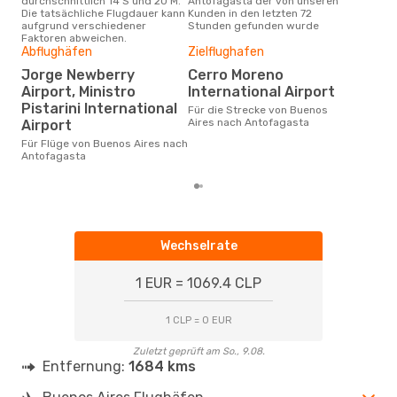
durchschnittlich 14 S und 20 M.
Antofagasta der von unseren
Haup
Die tatsächliche Flugdauer kann
Kunden in den letzten 72
Bue
aufgrund verschiedener
Stunden gefunden wurde
Faktoren abweichen.
Abflughäfen
Zielflughafen
Gün
Jorge Newberry
Cerro Moreno
D
Airport, Ministro
International Airport
Januar ist die beste Zeit um
Pistarini International
Für die Strecke von Buenos
gün
Aires nach Antofagasta
Airport
Air
buc
Für Flüge von Buenos Aires nach
Antofagasta
Wechselrate
1 EUR = 1069.4 CLP
1 CLP = 0 EUR
Zuletzt geprüft am So., 9.08.
Entfernung:
1684 kms